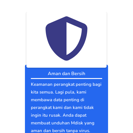
Aman dan Bersih
Keamanan perangkat penting bagi
kita semua. Lagi pula, kami
membawa data penting di
perangkat kami dan kami tidak
ingin itu rusak. Anda dapat
membuat unduhan Mdisk yang
aman dan bersih tanpa virus.