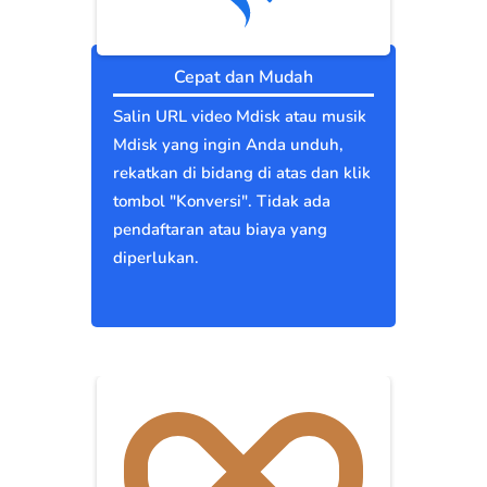
Cepat dan Mudah
Salin URL video Mdisk atau musik
Mdisk yang ingin Anda unduh,
rekatkan di bidang di atas dan klik
tombol "Konversi". Tidak ada
pendaftaran atau biaya yang
diperlukan.