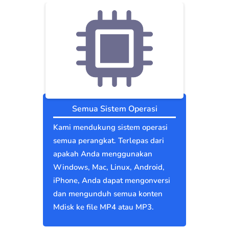
Semua Sistem Operasi
Kami mendukung sistem operasi
semua perangkat. Terlepas dari
apakah Anda menggunakan
Windows, Mac, Linux, Android,
iPhone, Anda dapat mengonversi
dan mengunduh semua konten
Mdisk ke file MP4 atau MP3.