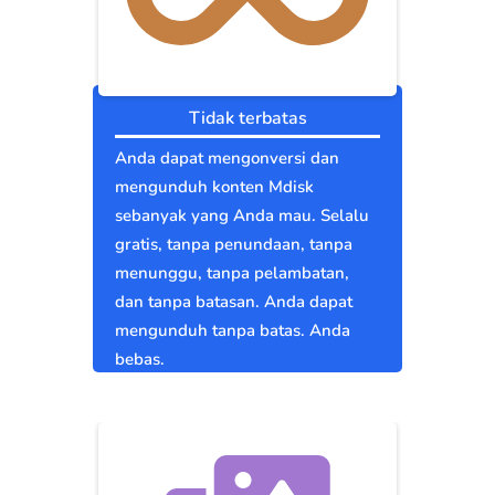
Tidak terbatas
Anda dapat mengonversi dan
mengunduh konten Mdisk
sebanyak yang Anda mau. Selalu
gratis, tanpa penundaan, tanpa
menunggu, tanpa pelambatan,
dan tanpa batasan. Anda dapat
mengunduh tanpa batas. Anda
bebas.