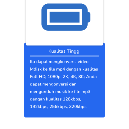
Kualitas Tinggi
Itu dapat mengkonversi video
Mdisk ke file mp4 dengan kualitas
Full HD, 1080p, 2K, 4K, 8K; Anda
dapat mengonversi dan
mengunduh musik ke file mp3
dengan kualitas 128kbps,
192kbps, 256kbps, 320kbps.