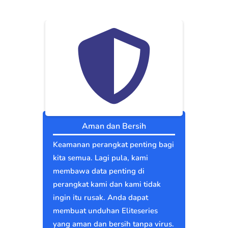
Aman dan Bersih
Keamanan perangkat penting bagi
kita semua. Lagi pula, kami
membawa data penting di
perangkat kami dan kami tidak
ingin itu rusak. Anda dapat
membuat unduhan Eliteseries
yang aman dan bersih tanpa virus.