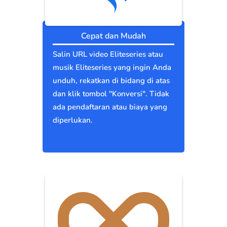
Cepat dan Mudah
Salin URL video Eliteseries atau
musik Eliteseries yang ingin Anda
unduh, rekatkan di bidang di atas
dan klik tombol "Konversi". Tidak
ada pendaftaran atau biaya yang
diperlukan.