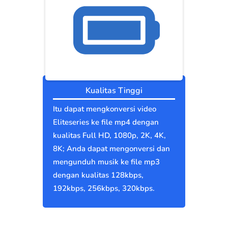
Kualitas Tinggi
Itu dapat mengkonversi video
Eliteseries ke file mp4 dengan
kualitas Full HD, 1080p, 2K, 4K,
8K; Anda dapat mengonversi dan
mengunduh musik ke file mp3
dengan kualitas 128kbps,
192kbps, 256kbps, 320kbps.