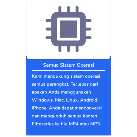
Semua Sistem Operasi
Kami mendukung sistem operasi
semua perangkat. Terlepas dari
apakah Anda menggunakan
Windows, Mac, Linux, Android,
iPhone, Anda dapat mengonversi
dan mengunduh semua konten
Eliteseries ke file MP4 atau MP3.