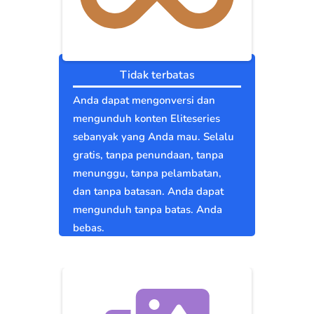
Tidak terbatas
Anda dapat mengonversi dan
mengunduh konten Eliteseries
sebanyak yang Anda mau. Selalu
gratis, tanpa penundaan, tanpa
menunggu, tanpa pelambatan,
dan tanpa batasan. Anda dapat
mengunduh tanpa batas. Anda
bebas.