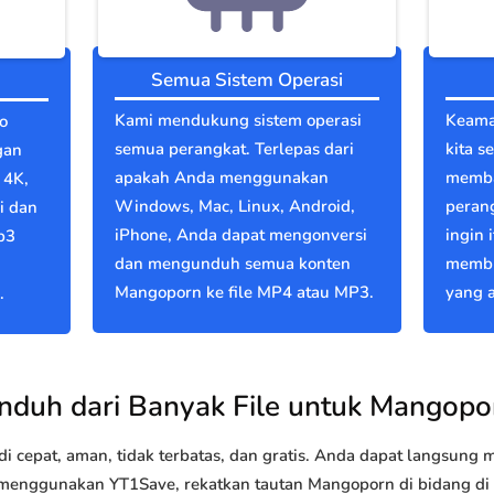
Semua Sistem Operasi
Kami mendukung sistem operasi
Keama
o
semua perangkat. Terlepas dari
kita s
gan
apakah Anda menggunakan
memba
 4K,
Windows, Mac, Linux, Android,
perang
i dan
iPhone, Anda dapat mengonversi
ingin 
p3
dan mengunduh semua konten
membu
Mangoporn ke file MP4 atau MP3.
yang a
.
nduh dari Banyak File untuk Mangopo
 cepat, aman, tidak terbatas, dan gratis. Anda dapat langsung
enggunakan YT1Save, rekatkan tautan Mangoporn di bidang di at