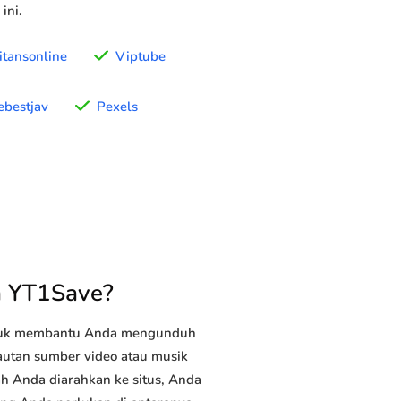
ini.
itansonline
Viptube
ebestjav
Pexels
n YT1Save?
ntuk membantu Anda mengunduh
tautan sumber video atau musik
ah Anda diarahkan ke situs, Anda