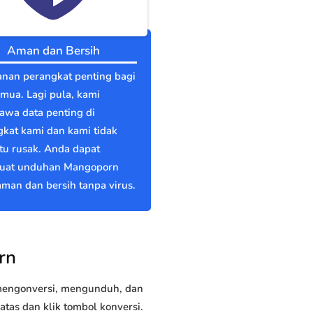
Aman dan Bersih
nan perangkat penting bagi
emua. Lagi pula, kami
wa data penting di
kat kami dan kami tidak
itu rusak. Anda dapat
at unduhan Mangoporn
man dan bersih tanpa virus.
rn
 mengonversi, mengunduh, dan
as dan klik tombol konversi.