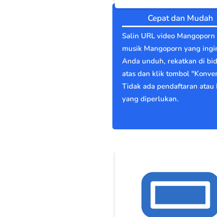
Cepat dan Mudah
Salin URL video Mangoporn 
musik Mangoporn yang ingi
Anda unduh, rekatkan di bi
atas dan klik tombol "Konver
Tidak ada pendaftaran atau 
yang diperlukan.