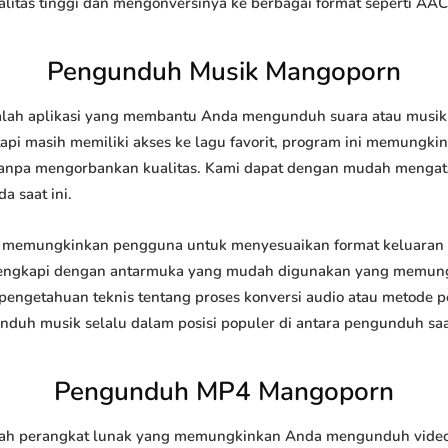
tas tinggi dan mengonversinya ke berbagai format seperti AAC
Pengunduh Musik Mangoporn
h aplikasi yang membantu Anda mengunduh suara atau musik dar
api masih memiliki akses ke lagu favorit, program ini memungk
l tanpa mengorbankan kualitas. Kami dapat dengan mudah meng
a saat ini.
memungkinkan pengguna untuk menyesuaikan format keluaran 
 dilengkapi dengan antarmuka yang mudah digunakan yang memung
engetahuan teknis tentang proses konversi audio atau metode
h musik selalu dalam posisi populer di antara pengunduh saat
Pengunduh MP4 Mangoporn
 perangkat lunak yang memungkinkan Anda mengunduh video dar