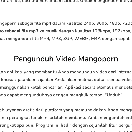
 ukuran file, opsi thumbnail dan subtitle. Untuk mengunduh file 
porn sebagai file mp4 dalam kualitas 240p, 360p, 480p, 720p, 
o sebagai file mp3 ke musik dengan kualitas 128kbps, 192kbps,
at mengunduh file MP4, MP3, 3GP, WEBM, M4A dengan cepat, and
Pengunduh Video Mangoporn
h aplikasi yang membantu Anda mengunduh video dari internet
khusus, jalankan saja dan Anda akan melihat daftar semua video 
u menggunakan kotak pencarian. Aplikasi secara otomatis mendet
nda dapat mengunduhnya dengan mengklik tombol "Unduh".
h layanan gratis dari platform yang memungkinkan Anda men
tama perangkat lunak ini adalah membantu Anda mengunduh vi
 perangkat apa pun. Program ini hadir dengan sejumlah fitur be