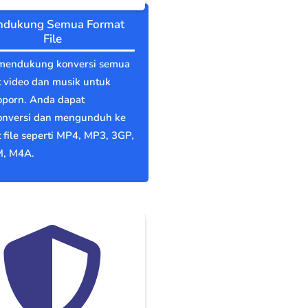
dukung Semua Format
File
mendukung konversi semua
 video dan musik untuk
porn. Anda dapat
nversi dan mengunduh ke
 file seperti MP4, MP3, 3GP,
, M4A.