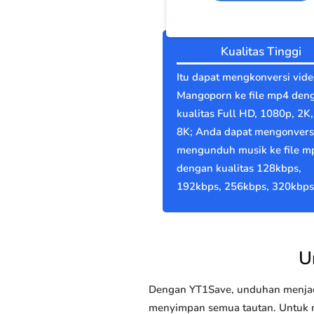
Kualitas Tinggi
Itu dapat mengkonversi vide
Mangoporn ke file mp4 den
kualitas Full HD, 1080p, 2K,
8K; Anda dapat mengonvers
mengunduh musik ke file m
dengan kualitas 128kbps,
192kbps, 256kbps, 320kbps
U
Dengan YT1Save, unduhan menjadi
menyimpan semua tautan. Untuk m