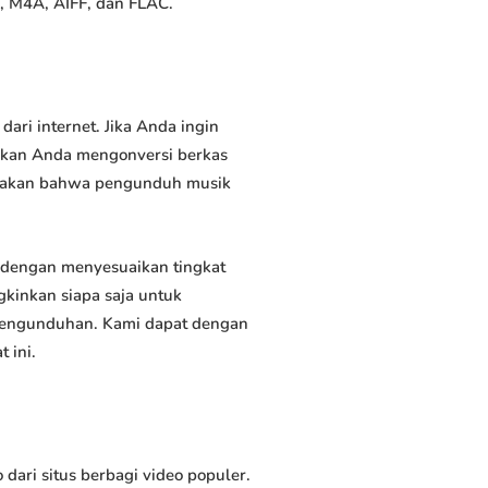
, M4A, AIFF, dan FLAC.
i internet. Jika Anda ingin
inkan Anda mengonversi berkas
atakan bahwa pengunduh musik
dengan menyesuaikan tingkat
kinkan siapa saja untuk
 pengunduhan. Kami dapat dengan
 ini.
i situs berbagi video populer.