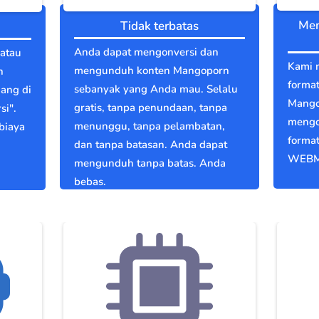
Men
Tidak terbatas
Anda dapat mengonversi dan
atau
Kami 
mengunduh konten Mangoporn
n
format
sebanyak yang Anda mau. Selalu
dang di
Mango
gratis, tanpa penundaan, tanpa
si".
mengo
menunggu, tanpa pelambatan,
biaya
format
dan tanpa batasan. Anda dapat
WEBM
mengunduh tanpa batas. Anda
bebas.