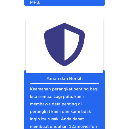
MP3.
Aman dan Bersih
Keamanan perangkat penting bagi
kita semua. Lagi pula, kami
membawa data penting di
perangkat kami dan kami tidak
ingin itu rusak. Anda dapat
membuat unduhan 123moviesfun