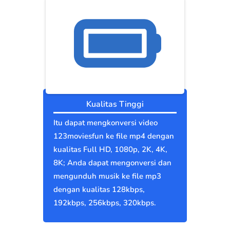
Kualitas Tinggi
Itu dapat mengkonversi video
123moviesfun ke file mp4 dengan
kualitas Full HD, 1080p, 2K, 4K,
8K; Anda dapat mengonversi dan
mengunduh musik ke file mp3
dengan kualitas 128kbps,
192kbps, 256kbps, 320kbps.