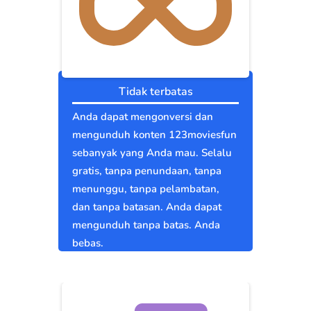
Tidak terbatas
Anda dapat mengonversi dan
mengunduh konten 123moviesfun
sebanyak yang Anda mau. Selalu
gratis, tanpa penundaan, tanpa
menunggu, tanpa pelambatan,
dan tanpa batasan. Anda dapat
mengunduh tanpa batas. Anda
bebas.