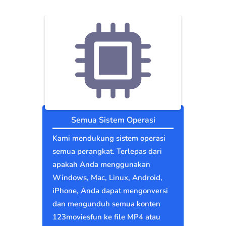
Semua Sistem Operasi
Kami mendukung sistem operasi
semua perangkat. Terlepas dari
apakah Anda menggunakan
Windows, Mac, Linux, Android,
iPhone, Anda dapat mengonversi
dan mengunduh semua konten
123moviesfun ke file MP4 atau