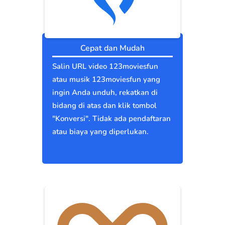
Cepat dan Mudah
Salin URL video 123moviesfun
atau musik 123moviesfun yang
ingin Anda unduh, rekatkan di
bidang di atas dan klik tombol
"Konversi". Tidak ada pendaftaran
atau biaya yang diperlukan.