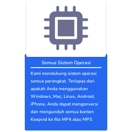
Semua Sistem Operasi
Kami mendukung sistem operasi
semua perangkat. Terlepas dari
apakah Anda menggunakan
Windows, Mac, Linux, Android,
iPhone, Anda dapat mengonversi
dan mengunduh semua konten
Keepvid ke file MP4 atau MP3.