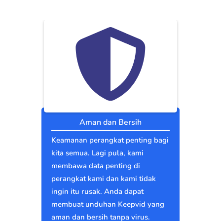
Aman dan Bersih
Keamanan perangkat penting bagi
kita semua. Lagi pula, kami
membawa data penting di
perangkat kami dan kami tidak
ingin itu rusak. Anda dapat
membuat unduhan Keepvid yang
aman dan bersih tanpa virus.