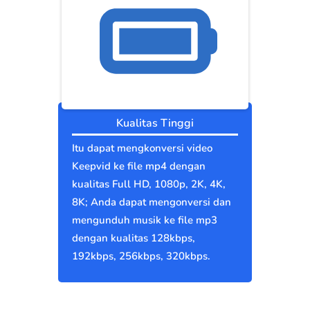
Kualitas Tinggi
Itu dapat mengkonversi video
Keepvid ke file mp4 dengan
kualitas Full HD, 1080p, 2K, 4K,
8K; Anda dapat mengonversi dan
mengunduh musik ke file mp3
dengan kualitas 128kbps,
192kbps, 256kbps, 320kbps.