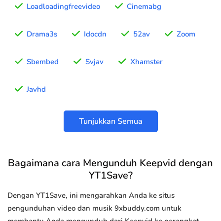
Loadloadingfreevideo
Cinemabg
Drama3s
Idocdn
52av
Zoom
Sbembed
Svjav
Xhamster
Javhd
Tunjukkan Semua
Bagaimana cara Mengunduh Keepvid dengan
YT1Save?
Dengan YT1Save, ini mengarahkan Anda ke situs
pengunduhan video dan musik 9xbuddy.com untuk