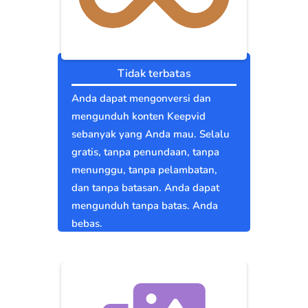
Tidak terbatas
Anda dapat mengonversi dan
mengunduh konten Keepvid
sebanyak yang Anda mau. Selalu
gratis, tanpa penundaan, tanpa
menunggu, tanpa pelambatan,
dan tanpa batasan. Anda dapat
mengunduh tanpa batas. Anda
bebas.