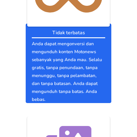
Tidak terbatas
Anda dapat mengonversi dan
mengunduh konten Motonews
sebanyak yang Anda mau. Selalu
gratis, tanpa penundaan, tanpa
menunggu, tanpa pelambatan,
dan tanpa batasan. Anda dapat
mengunduh tanpa batas. Anda
bebas.