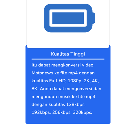
Kualitas Tinggi
Itu dapat mengkonversi video
Motonews ke file mp4 dengan
kualitas Full HD, 1080p, 2K, 4K,
8K; Anda dapat mengonversi dan
mengunduh musik ke file mp3
dengan kualitas 128kbps,
192kbps, 256kbps, 320kbps.