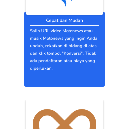
Cepat dan Mudah
Salin URL video Motonews atau
musik Motonews yang ingin Anda
unduh, rekatkan di bidang di atas
dan klik tombol "Konversi". Tidak
ada pendaftaran atau biaya yang
diperlukan.