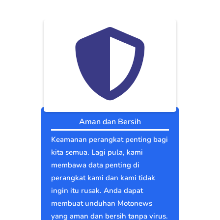
Aman dan Bersih
Keamanan perangkat penting bagi
kita semua. Lagi pula, kami
membawa data penting di
perangkat kami dan kami tidak
ingin itu rusak. Anda dapat
membuat unduhan Motonews
yang aman dan bersih tanpa virus.