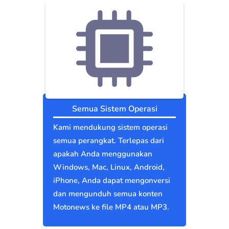
Semua Sistem Operasi
Kami mendukung sistem operasi
semua perangkat. Terlepas dari
apakah Anda menggunakan
Windows, Mac, Linux, Android,
iPhone, Anda dapat mengonversi
dan mengunduh semua konten
Motonews ke file MP4 atau MP3.