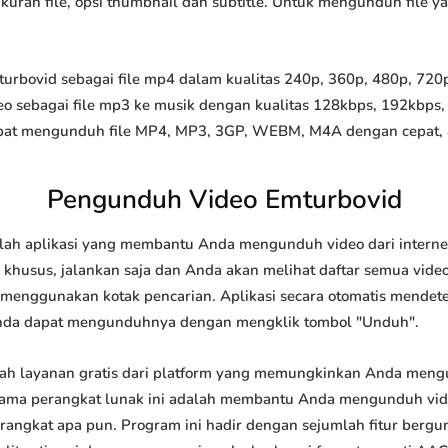
 ukuran file, opsi thumbnail dan subtitle. Untuk mengunduh file 
bovid sebagai file mp4 dalam kualitas 240p, 360p, 480p, 720p, 
o sebagai file mp3 ke musik dengan kualitas 128kbps, 192kbps,
at mengunduh file MP4, MP3, 3GP, WEBM, M4A dengan cepat, and
Pengunduh Video Emturbovid
ah aplikasi yang membantu Anda mengunduh video dari internet
khusus, jalankan saja dan Anda akan melihat daftar semua video 
u menggunakan kotak pencarian. Aplikasi secara otomatis mendet
nda dapat mengunduhnya dengan mengklik tombol "Unduh".
h layanan gratis dari platform yang memungkinkan Anda men
tama perangkat lunak ini adalah membantu Anda mengunduh vi
 perangkat apa pun. Program ini hadir dengan sejumlah fitur be