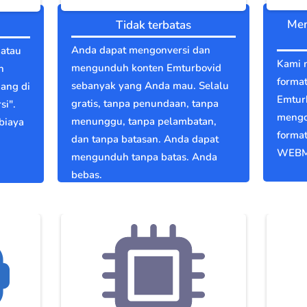
Men
Tidak terbatas
Anda dapat mengonversi dan
 atau
Kami 
mengunduh konten Emturbovid
n
format
sebanyak yang Anda mau. Selalu
dang di
Emtur
gratis, tanpa penundaan, tanpa
si".
mengo
menunggu, tanpa pelambatan,
biaya
format
dan tanpa batasan. Anda dapat
WEBM
mengunduh tanpa batas. Anda
bebas.