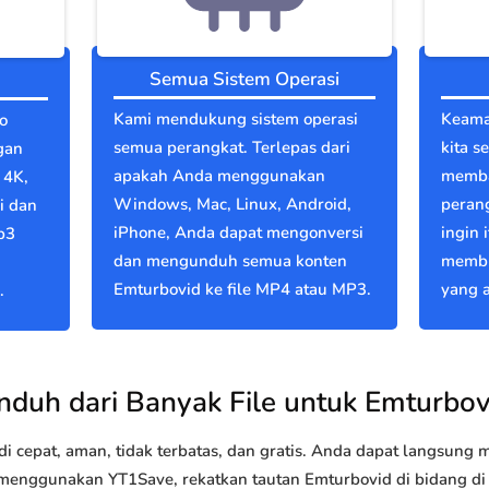
Semua Sistem Operasi
Kami mendukung sistem operasi
Keama
o
semua perangkat. Terlepas dari
kita s
gan
apakah Anda menggunakan
memba
 4K,
Windows, Mac, Linux, Android,
perang
i dan
iPhone, Anda dapat mengonversi
ingin 
p3
dan mengunduh semua konten
membu
Emturbovid ke file MP4 atau MP3.
yang a
.
nduh dari Banyak File untuk Emturbov
 cepat, aman, tidak terbatas, dan gratis. Anda dapat langsung
nggunakan YT1Save, rekatkan tautan Emturbovid di bidang di a