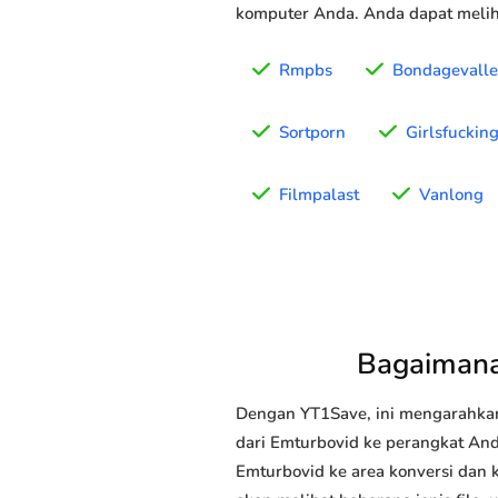
komputer Anda. Anda dapat meliha
Rmpbs
Bondagevall
Sortporn
Girlsfuckin
Filmpalast
Vanlong
Bagaimana
Dengan YT1Save, ini mengarahka
dari Emturbovid ke perangkat Anda
Emturbovid ke area konversi dan 