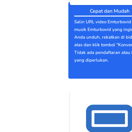
Cepat dan Mudah
Salin URL video Emturbovid
musik Emturbovid yang ingi
Anda unduh, rekatkan di bi
atas dan klik tombol "Konver
Tidak ada pendaftaran atau 
yang diperlukan.