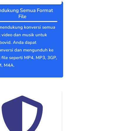
dukung Semua Format
File
mendukung konversi semua
 video dan musik untuk
bovid. Anda dapat
nversi dan mengunduh ke
 file seperti MP4, MP3, 3GP,
, M4A.