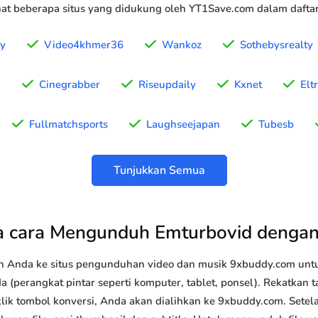
t beberapa situs yang didukung oleh YT1Save.com dalam daftar 
ey
Video4khmer36
Wankoz
Sothebysrealty
g
Cinegrabber
Riseupdaily
Kxnet
Elt
Fullmatchsports
Laughseejapan
Tubesb
Tunjukkan Semua
 cara Mengunduh Emturbovid denga
n Anda ke situs pengunduhan video dan musik 9xbuddy.com u
 (perangkat pintar seperti komputer, tablet, ponsel). Rekatkan 
klik tombol konversi, Anda akan dialihkan ke 9xbuddy.com. Setel