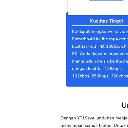
Kualitas Tinggi
Itu dapat mengkonversi vide
Emturbovid ke file mp4 den
kualitas Full HD, 1080p, 2K,
8K; Anda dapat mengonvers
mengunduh musik ke file m
dengan kualitas 128kbps,
192kbps, 256kbps, 320kbps
U
Dengan YT1Save, unduhan menjadi
menyimpan semua tautan. Untuk me