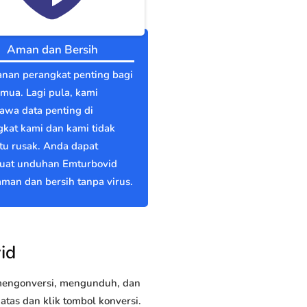
Aman dan Bersih
nan perangkat penting bagi
emua. Lagi pula, kami
wa data penting di
kat kami dan kami tidak
itu rusak. Anda dapat
at unduhan Emturbovid
man dan bersih tanpa virus.
id
 mengonversi, mengunduh, dan
tas dan klik tombol konversi.