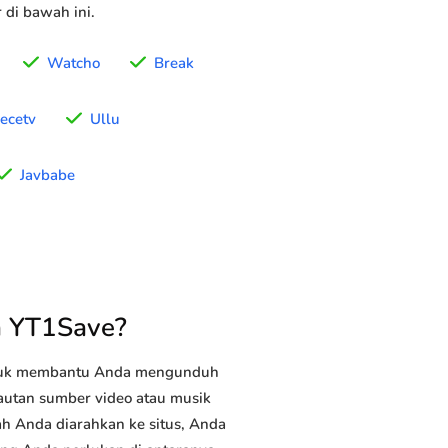
di bawah ini.
Watcho
Break
recetv
Ullu
Javbabe
n YT1Save?
ntuk membantu Anda mengunduh
tautan sumber video atau musik
ah Anda diarahkan ke situs, Anda