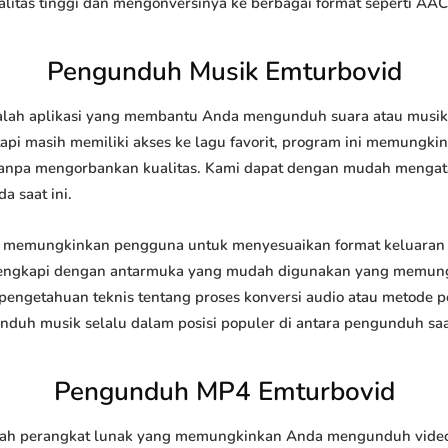
tas tinggi dan mengonversinya ke berbagai format seperti AAC
Pengunduh Musik Emturbovid
ah aplikasi yang membantu Anda mengunduh suara atau musik da
api masih memiliki akses ke lagu favorit, program ini memungk
l tanpa mengorbankan kualitas. Kami dapat dengan mudah meng
a saat ini.
memungkinkan pengguna untuk menyesuaikan format keluaran 
 dilengkapi dengan antarmuka yang mudah digunakan yang memung
engetahuan teknis tentang proses konversi audio atau metode
h musik selalu dalam posisi populer di antara pengunduh saat
Pengunduh MP4 Emturbovid
h perangkat lunak yang memungkinkan Anda mengunduh video da