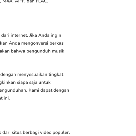
, M4A, AIFF, dan FLAC.
ri internet. Jika Anda ingin
inkan Anda mengonversi berkas
atakan bahwa pengunduh musik
dengan menyesuaikan tingkat
kinkan siapa saja untuk
 pengunduhan. Kami dapat dengan
 ini.
ri situs berbagi video populer.