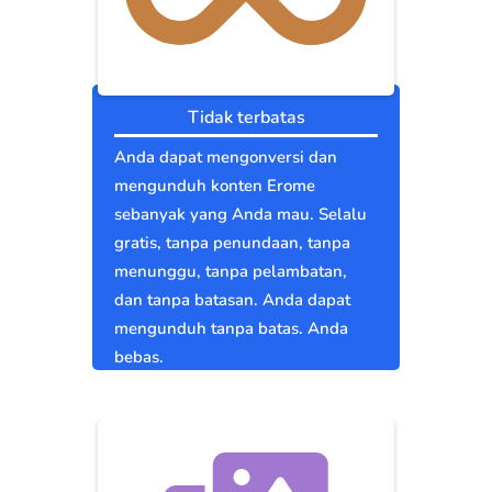
Tidak terbatas
Anda dapat mengonversi dan
mengunduh konten Erome
sebanyak yang Anda mau. Selalu
gratis, tanpa penundaan, tanpa
menunggu, tanpa pelambatan,
dan tanpa batasan. Anda dapat
mengunduh tanpa batas. Anda
bebas.