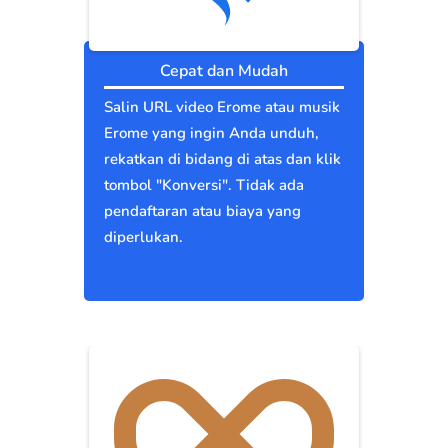
Cepat dan Mudah
Salin URL video Erome atau musik
Erome yang ingin Anda unduh,
rekatkan di bidang di atas dan klik
tombol "Konversi". Tidak ada
pendaftaran atau biaya yang
diperlukan.