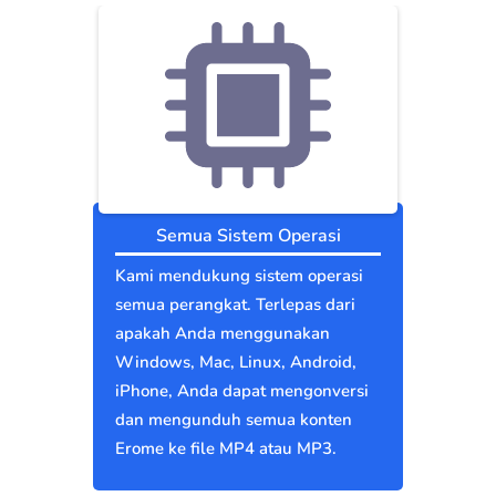
Semua Sistem Operasi
Kami mendukung sistem operasi
semua perangkat. Terlepas dari
apakah Anda menggunakan
Windows, Mac, Linux, Android,
iPhone, Anda dapat mengonversi
dan mengunduh semua konten
Erome ke file MP4 atau MP3.