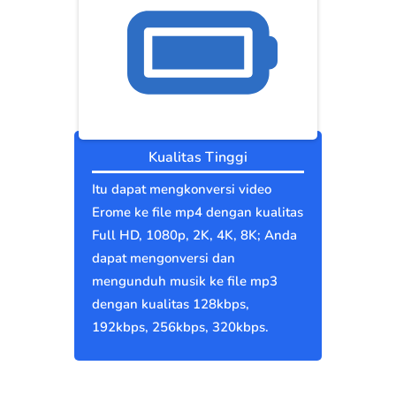
Kualitas Tinggi
Itu dapat mengkonversi video
Erome ke file mp4 dengan kualitas
Full HD, 1080p, 2K, 4K, 8K; Anda
dapat mengonversi dan
mengunduh musik ke file mp3
dengan kualitas 128kbps,
192kbps, 256kbps, 320kbps.