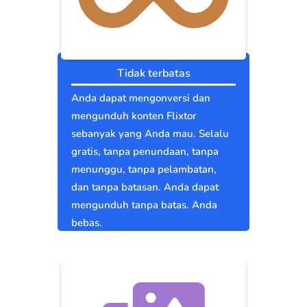
Tidak terbatas
Anda dapat mengonversi dan
mengunduh konten Flixtor
sebanyak yang Anda mau. Selalu
gratis, tanpa penundaan, tanpa
menunggu, tanpa pelambatan,
dan tanpa batasan. Anda dapat
mengunduh tanpa batas. Anda
bebas.