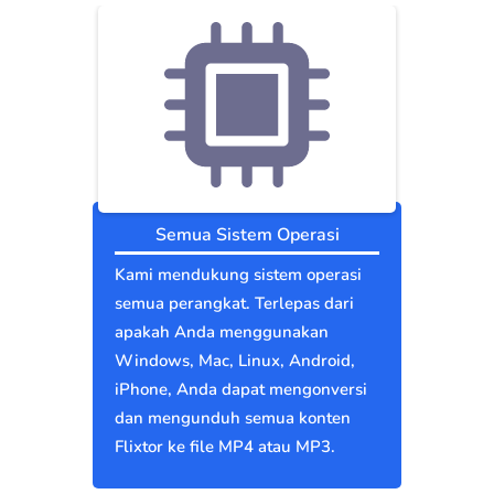
Semua Sistem Operasi
Kami mendukung sistem operasi
semua perangkat. Terlepas dari
apakah Anda menggunakan
Windows, Mac, Linux, Android,
iPhone, Anda dapat mengonversi
dan mengunduh semua konten
Flixtor ke file MP4 atau MP3.