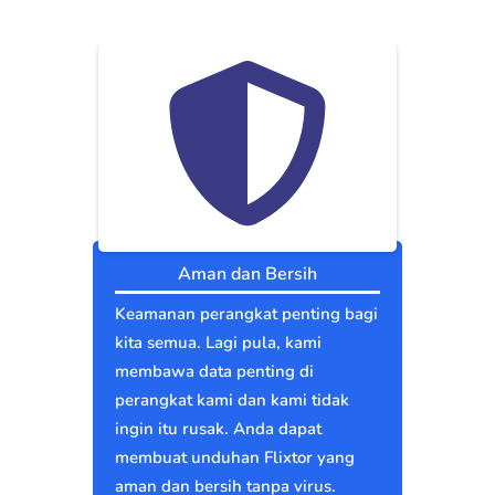
Aman dan Bersih
Keamanan perangkat penting bagi
kita semua. Lagi pula, kami
membawa data penting di
perangkat kami dan kami tidak
ingin itu rusak. Anda dapat
membuat unduhan Flixtor yang
aman dan bersih tanpa virus.