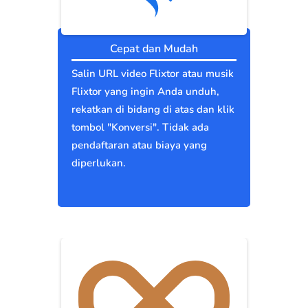
Cepat dan Mudah
Salin URL video Flixtor atau musik
Flixtor yang ingin Anda unduh,
rekatkan di bidang di atas dan klik
tombol "Konversi". Tidak ada
pendaftaran atau biaya yang
diperlukan.