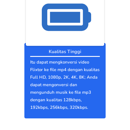
Kualitas Tinggi
Itu dapat mengkonversi video
Flixtor ke file mp4 dengan kualitas
Full HD, 1080p, 2K, 4K, 8K; Anda
dapat mengonversi dan
mengunduh musik ke file mp3
dengan kualitas 128kbps,
192kbps, 256kbps, 320kbps.