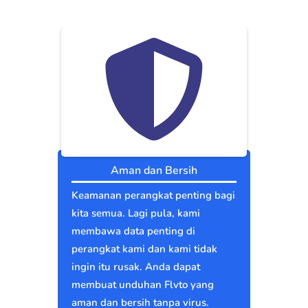
Aman dan Bersih
Keamanan perangkat penting bagi
kita semua. Lagi pula, kami
membawa data penting di
perangkat kami dan kami tidak
ingin itu rusak. Anda dapat
membuat unduhan Flvto yang
aman dan bersih tanpa virus.