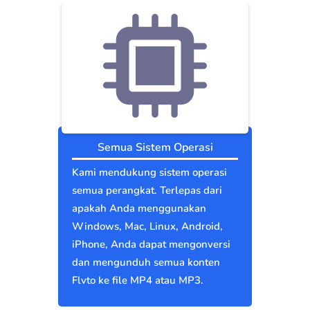
Semua Sistem Operasi
Kami mendukung sistem operasi
semua perangkat. Terlepas dari
apakah Anda menggunakan
Windows, Mac, Linux, Android,
iPhone, Anda dapat mengonversi
dan mengunduh semua konten
Flvto ke file MP4 atau MP3.