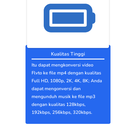
Kualitas Tinggi
Itu dapat mengkonversi video
Flvto ke file mp4 dengan kualitas
Full HD, 1080p, 2K, 4K, 8K; Anda
dapat mengonversi dan
mengunduh musik ke file mp3
dengan kualitas 128kbps,
192kbps, 256kbps, 320kbps.