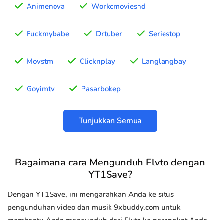
Animenova
Workcmovieshd
Fuckmybabe
Drtuber
Seriestop
Movstm
Clicknplay
Langlangbay
Goyimtv
Pasarbokep
Tunjukkan Semua
Bagaimana cara Mengunduh Flvto dengan
YT1Save?
Dengan YT1Save, ini mengarahkan Anda ke situs
pengunduhan video dan musik 9xbuddy.com untuk