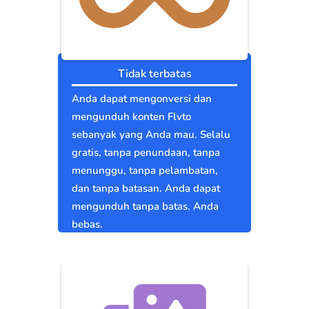
Tidak terbatas
Anda dapat mengonversi dan
mengunduh konten Flvto
sebanyak yang Anda mau. Selalu
gratis, tanpa penundaan, tanpa
menunggu, tanpa pelambatan,
dan tanpa batasan. Anda dapat
mengunduh tanpa batas. Anda
bebas.