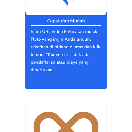
Cepat dan Mudah
Salin URL video Flvto atau musik
Flvto yang ingin Anda unduh,
rekatkan di bidang di atas dan klik
tombol "Konversi". Tidak ada
pendaftaran atau biaya yang
diperlukan.