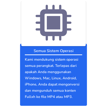
Semua Sistem Operasi
Kami mendukung sistem operasi
semua perangkat. Terlepas dari
apakah Anda menggunakan
Windows, Mac, Linux, Android,
iPhone, Anda dapat mengonversi
dan mengunduh semua konten
Fullxh ke file MP4 atau MP3.