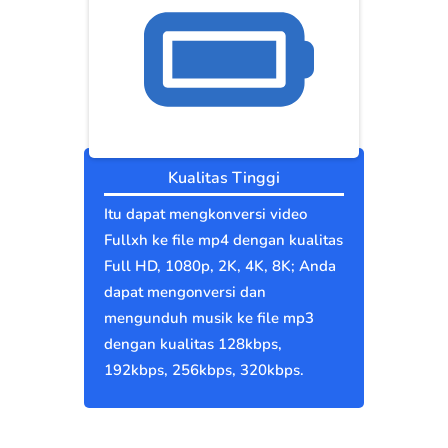
Kualitas Tinggi
Itu dapat mengkonversi video
Fullxh ke file mp4 dengan kualitas
Full HD, 1080p, 2K, 4K, 8K; Anda
dapat mengonversi dan
mengunduh musik ke file mp3
dengan kualitas 128kbps,
192kbps, 256kbps, 320kbps.