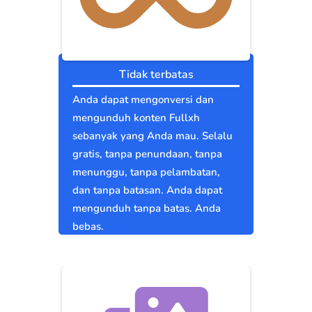
Tidak terbatas
Anda dapat mengonversi dan
mengunduh konten Fullxh
sebanyak yang Anda mau. Selalu
gratis, tanpa penundaan, tanpa
menunggu, tanpa pelambatan,
dan tanpa batasan. Anda dapat
mengunduh tanpa batas. Anda
bebas.