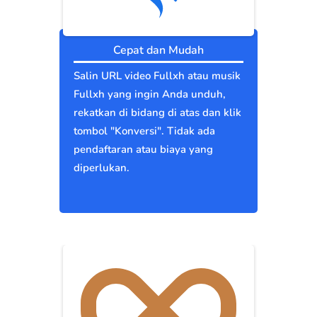
Cepat dan Mudah
Salin URL video Fullxh atau musik
Fullxh yang ingin Anda unduh,
rekatkan di bidang di atas dan klik
tombol "Konversi". Tidak ada
pendaftaran atau biaya yang
diperlukan.