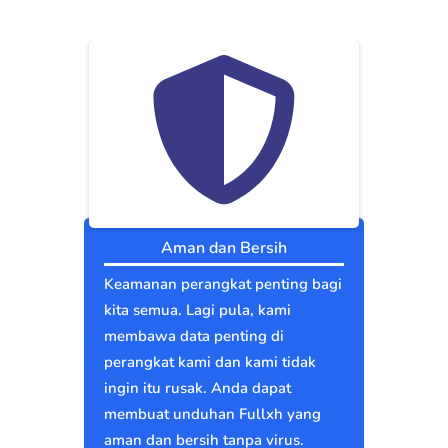
Aman dan Bersih
Keamanan perangkat penting bagi
kita semua. Lagi pula, kami
membawa data penting di
perangkat kami dan kami tidak
ingin itu rusak. Anda dapat
membuat unduhan Fullxh yang
aman dan bersih tanpa virus.