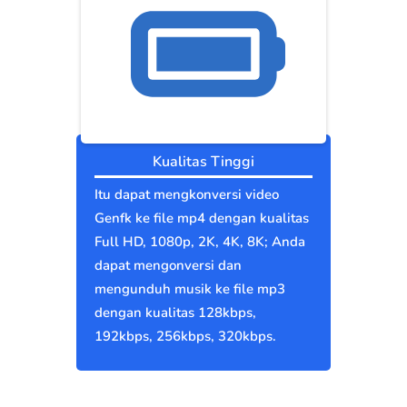
Kualitas Tinggi
Itu dapat mengkonversi video
Genfk ke file mp4 dengan kualitas
Full HD, 1080p, 2K, 4K, 8K; Anda
dapat mengonversi dan
mengunduh musik ke file mp3
dengan kualitas 128kbps,
192kbps, 256kbps, 320kbps.