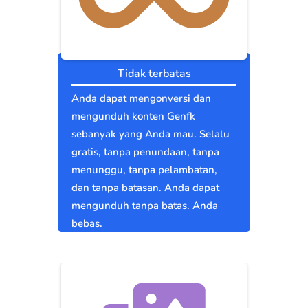
Tidak terbatas
Anda dapat mengonversi dan
mengunduh konten Genfk
sebanyak yang Anda mau. Selalu
gratis, tanpa penundaan, tanpa
menunggu, tanpa pelambatan,
dan tanpa batasan. Anda dapat
mengunduh tanpa batas. Anda
bebas.