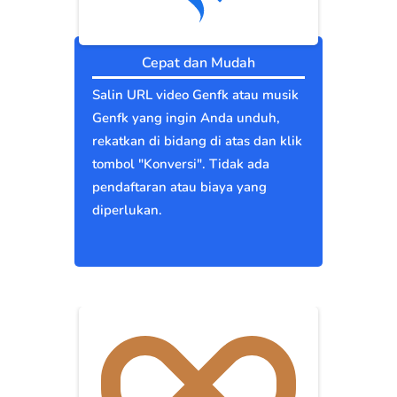
Cepat dan Mudah
Salin URL video Genfk atau musik
Genfk yang ingin Anda unduh,
rekatkan di bidang di atas dan klik
tombol "Konversi". Tidak ada
pendaftaran atau biaya yang
diperlukan.