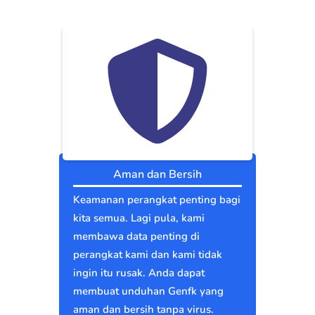
Aman dan Bersih
Keamanan perangkat penting bagi
kita semua. Lagi pula, kami
membawa data penting di
perangkat kami dan kami tidak
ingin itu rusak. Anda dapat
membuat unduhan Genfk yang
aman dan bersih tanpa virus.