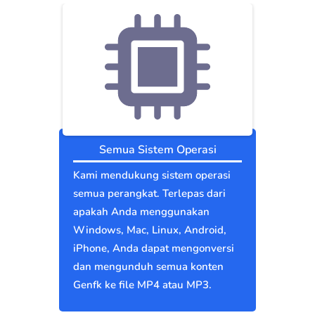
Semua Sistem Operasi
Kami mendukung sistem operasi
semua perangkat. Terlepas dari
apakah Anda menggunakan
Windows, Mac, Linux, Android,
iPhone, Anda dapat mengonversi
dan mengunduh semua konten
Genfk ke file MP4 atau MP3.