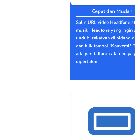
Cepat dan Mudah
Salin URL video Headfone a
musik Headfone yang ingin
unduh, rekatkan di bidang di
dan klik tombol "Konversi". 
ada pendaftaran atau biaya
diperlukan.