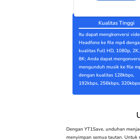
Kualitas Tinggi
Itu dapat mengkonversi vide
Headfone ke file mp4 deng
kualitas Full HD, 1080p, 2K,
8K; Anda dapat mengonvers
mengunduh musik ke file m
dengan kualitas 128kbps,
192kbps, 256kbps, 320kbps
Dengan YT1Save, unduhan menjadi
menyimpan semua tautan. Untuk me