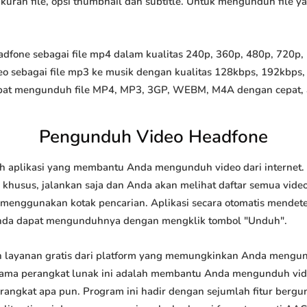
 ukuran file, opsi thumbnail dan subtitle. Untuk mengunduh file 
one sebagai file mp4 dalam kualitas 240p, 360p, 480p, 720p, 10
o sebagai file mp3 ke musik dengan kualitas 128kbps, 192kbps,
at mengunduh file MP4, MP3, 3GP, WEBM, M4A dengan cepat, and
Pengunduh Video Headfone
 aplikasi yang membantu Anda mengunduh video dari internet. 
khusus, jalankan saja dan Anda akan melihat daftar semua video 
u menggunakan kotak pencarian. Aplikasi secara otomatis mendet
nda dapat mengunduhnya dengan mengklik tombol "Unduh".
layanan gratis dari platform yang memungkinkan Anda mengu
tama perangkat lunak ini adalah membantu Anda mengunduh vi
 perangkat apa pun. Program ini hadir dengan sejumlah fitur be