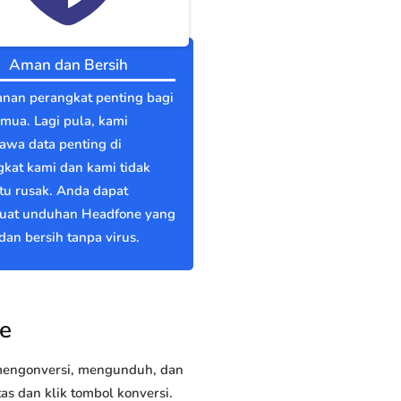
Aman dan Bersih
nan perangkat penting bagi
emua. Lagi pula, kami
wa data penting di
kat kami dan kami tidak
itu rusak. Anda dapat
at unduhan Headfone yang
an bersih tanpa virus.
e
 mengonversi, mengunduh, dan
s dan klik tombol konversi.