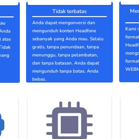
Men
Tidak terbatas
Anda dapat mengonversi dan
tau
Kami 
mengunduh konten Headfone
 Anda
format
sebanyak yang Anda mau. Selalu
 atas
Headf
gratis, tanpa penundaan, tanpa
Tidak
mengo
menunggu, tanpa pelambatan,
 yang
format
dan tanpa batasan. Anda dapat
WEBM
mengunduh tanpa batas. Anda
bebas.