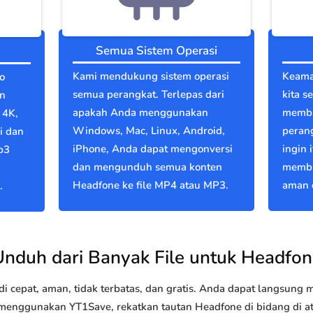
Semua Sistem Operasi
Kami mendukung sistem operasi
Keama
o
semua perangkat. Terlepas dari
kita s
an
apakah Anda menggunakan
memba
 4K,
Windows, Mac, Linux, Android,
perang
i dan
iPhone, Anda dapat mengonversi
ingin 
p3
dan mengunduh semua konten
membu
Headfone ke file MP4 atau MP3.
aman d
.
Unduh dari Banyak File untuk Headfon
 cepat, aman, tidak terbatas, dan gratis. Anda dapat langsung
nggunakan YT1Save, rekatkan tautan Headfone di bidang di ata