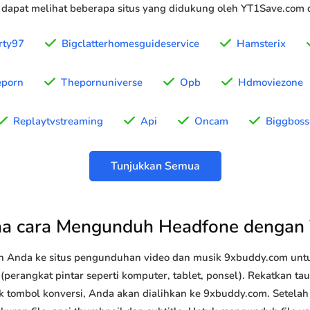
 dapat melihat beberapa situs yang didukung oleh YT1Save.com d
rty97
Bigclatterhomesguideservice
Hamsterix
eporn
Thepornuniverse
Opb
Hdmoviezone
Replaytvstreaming
Api
Oncam
Biggboss
Tunjukkan Semua
a cara Mengunduh Headfone dengan
n Anda ke situs pengunduhan video dan musik 9xbuddy.com u
perangkat pintar seperti komputer, tablet, ponsel). Rekatkan ta
ik tombol konversi, Anda akan dialihkan ke 9xbuddy.com. Setelah