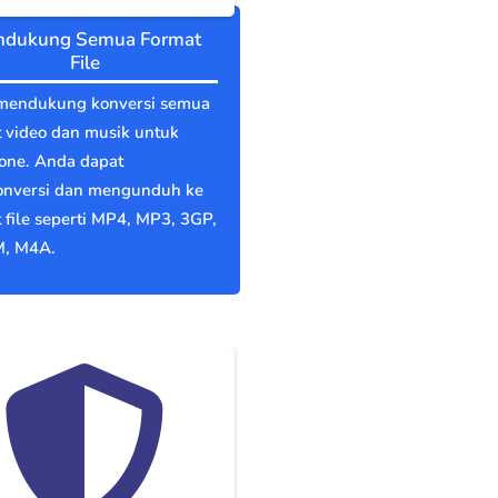
dukung Semua Format
File
mendukung konversi semua
 video dan musik untuk
one. Anda dapat
nversi dan mengunduh ke
 file seperti MP4, MP3, 3GP,
, M4A.