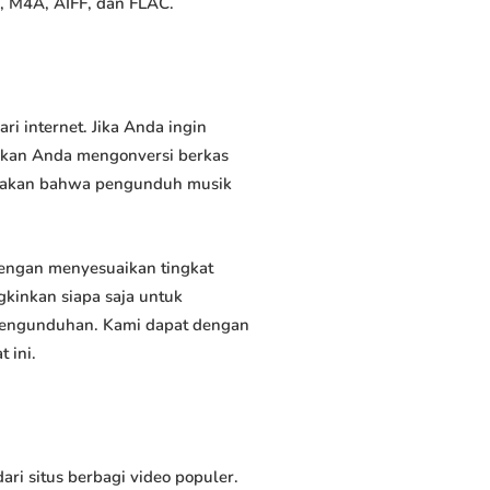
, M4A, AIFF, dan FLAC.
 internet. Jika Anda ingin
inkan Anda mengonversi berkas
atakan bahwa pengunduh musik
ngan menyesuaikan tingkat
kinkan siapa saja untuk
 pengunduhan. Kami dapat dengan
 ini.
 situs berbagi video populer.