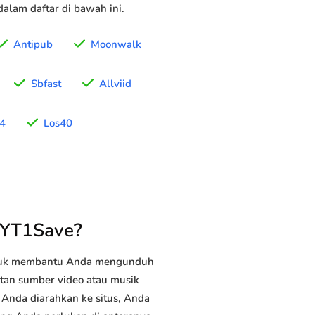
alam daftar di bawah ini.
Antipub
Moonwalk
Sbfast
Allviid
4
Los40
 YT1Save?
ntuk membantu Anda mengunduh
utan sumber video atau musik
 Anda diarahkan ke situs, Anda