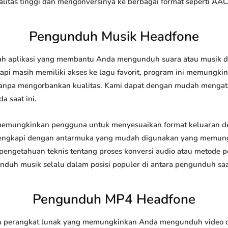
tas tinggi dan mengonversinya ke berbagai format seperti AAC
Pengunduh Musik Headfone
 aplikasi yang membantu Anda mengunduh suara atau musik dari
api masih memiliki akses ke lagu favorit, program ini memungk
l tanpa mengorbankan kualitas. Kami dapat dengan mudah meng
a saat ini.
mungkinkan pengguna untuk menyesuaikan format keluaran de
 dilengkapi dengan antarmuka yang mudah digunakan yang memung
engetahuan teknis tentang proses konversi audio atau metode
h musik selalu dalam posisi populer di antara pengunduh saat
Pengunduh MP4 Headfone
perangkat lunak yang memungkinkan Anda mengunduh video dari