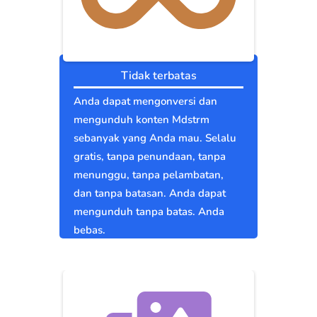
Tidak terbatas
Anda dapat mengonversi dan
mengunduh konten Mdstrm
sebanyak yang Anda mau. Selalu
gratis, tanpa penundaan, tanpa
menunggu, tanpa pelambatan,
dan tanpa batasan. Anda dapat
mengunduh tanpa batas. Anda
bebas.