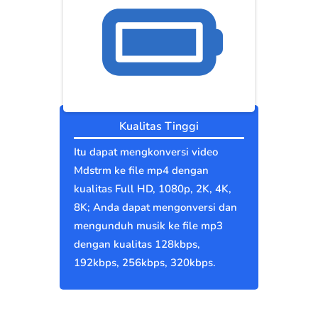
Kualitas Tinggi
Itu dapat mengkonversi video
Mdstrm ke file mp4 dengan
kualitas Full HD, 1080p, 2K, 4K,
8K; Anda dapat mengonversi dan
mengunduh musik ke file mp3
dengan kualitas 128kbps,
192kbps, 256kbps, 320kbps.