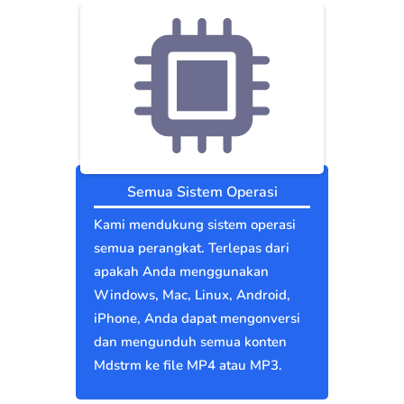
Semua Sistem Operasi
Kami mendukung sistem operasi
semua perangkat. Terlepas dari
apakah Anda menggunakan
Windows, Mac, Linux, Android,
iPhone, Anda dapat mengonversi
dan mengunduh semua konten
Mdstrm ke file MP4 atau MP3.