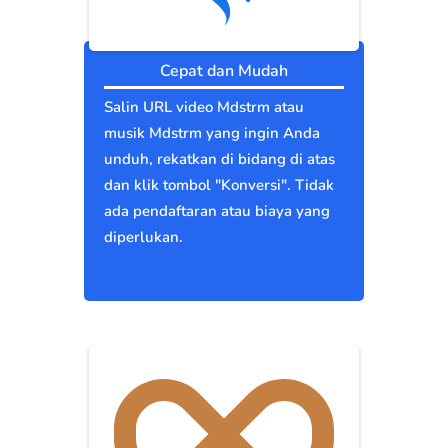
Cepat dan Mudah
Salin URL video Mdstrm atau
musik Mdstrm yang ingin Anda
unduh, rekatkan di bidang di atas
dan klik tombol "Konversi". Tidak
ada pendaftaran atau biaya yang
diperlukan.