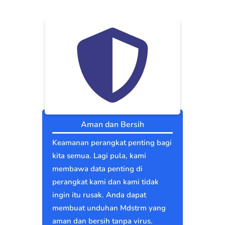
Aman dan Bersih
Keamanan perangkat penting bagi
kita semua. Lagi pula, kami
membawa data penting di
perangkat kami dan kami tidak
ingin itu rusak. Anda dapat
membuat unduhan Mdstrm yang
aman dan bersih tanpa virus.