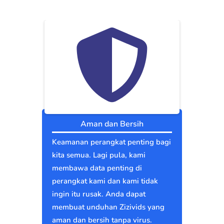
Aman dan Bersih
Keamanan perangkat penting bagi
kita semua. Lagi pula, kami
membawa data penting di
perangkat kami dan kami tidak
ingin itu rusak. Anda dapat
membuat unduhan Zizivids yang
aman dan bersih tanpa virus.