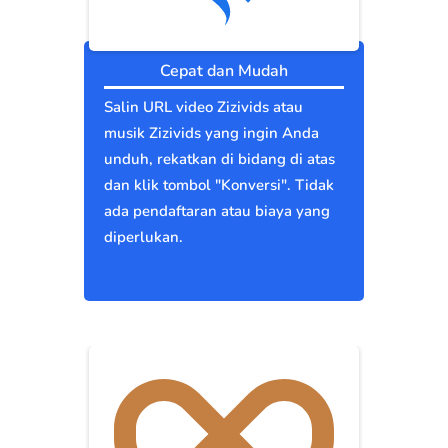
Cepat dan Mudah
Salin URL video Zizivids atau
musik Zizivids yang ingin Anda
unduh, rekatkan di bidang di atas
dan klik tombol "Konversi". Tidak
ada pendaftaran atau biaya yang
diperlukan.