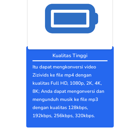
Kualitas Tinggi
Itu dapat mengkonversi video
Zizivids ke file mp4 dengan
kualitas Full HD, 1080p, 2K, 4K,
8K; Anda dapat mengonversi dan
mengunduh musik ke file mp3
dengan kualitas 128kbps,
192kbps, 256kbps, 320kbps.