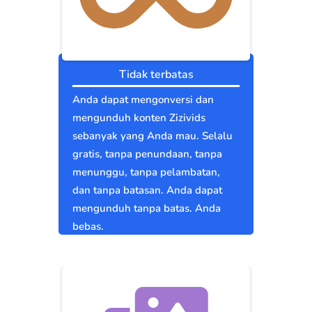
Tidak terbatas
Anda dapat mengonversi dan
mengunduh konten Zizivids
sebanyak yang Anda mau. Selalu
gratis, tanpa penundaan, tanpa
menunggu, tanpa pelambatan,
dan tanpa batasan. Anda dapat
mengunduh tanpa batas. Anda
bebas.