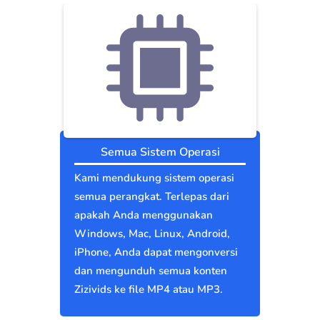
Semua Sistem Operasi
Kami mendukung sistem operasi
semua perangkat. Terlepas dari
apakah Anda menggunakan
Windows, Mac, Linux, Android,
iPhone, Anda dapat mengonversi
dan mengunduh semua konten
Zizivids ke file MP4 atau MP3.