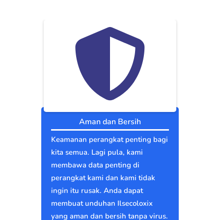
Aman dan Bersih
Keamanan perangkat penting bagi
kita semua. Lagi pula, kami
membawa data penting di
perangkat kami dan kami tidak
ingin itu rusak. Anda dapat
membuat unduhan Ilsecoloxix
yang aman dan bersih tanpa virus.