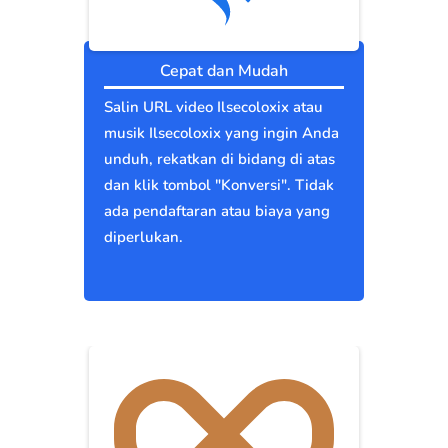
Cepat dan Mudah
Salin URL video Ilsecoloxix atau
musik Ilsecoloxix yang ingin Anda
unduh, rekatkan di bidang di atas
dan klik tombol "Konversi". Tidak
ada pendaftaran atau biaya yang
diperlukan.