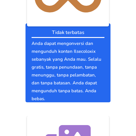
Tidak terbatas
Anda dapat mengonversi dan
mengunduh konten Ilsecoloxix
sebanyak yang Anda mau. Selalu
gratis, tanpa penundaan, tanpa
menunggu, tanpa pelambatan,
dan tanpa batasan. Anda dapat
mengunduh tanpa batas. Anda
bebas.