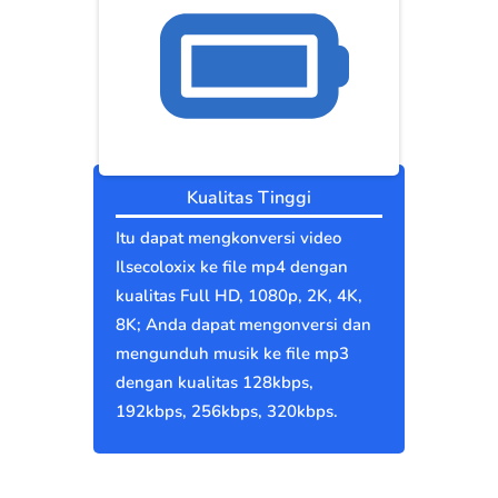
Kualitas Tinggi
Itu dapat mengkonversi video
Ilsecoloxix ke file mp4 dengan
kualitas Full HD, 1080p, 2K, 4K,
8K; Anda dapat mengonversi dan
mengunduh musik ke file mp3
dengan kualitas 128kbps,
192kbps, 256kbps, 320kbps.