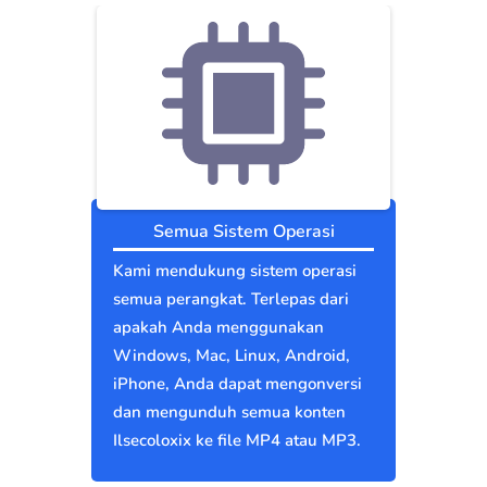
Semua Sistem Operasi
Kami mendukung sistem operasi
semua perangkat. Terlepas dari
apakah Anda menggunakan
Windows, Mac, Linux, Android,
iPhone, Anda dapat mengonversi
dan mengunduh semua konten
Ilsecoloxix ke file MP4 atau MP3.