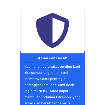
Aman dan Bersih
Keamanan perangkat penting bagi
kita semua. Lagi pula, kami
membawa data penting di
perangkat kami dan kami tidak
ingin itu rusak. Anda dapat
membuat unduhan Ofwshow yang
aman dan bersih tanpa virus.