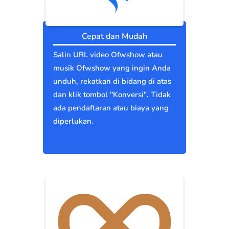
Cepat dan Mudah
Salin URL video Ofwshow atau
musik Ofwshow yang ingin Anda
unduh, rekatkan di bidang di atas
dan klik tombol "Konversi". Tidak
ada pendaftaran atau biaya yang
diperlukan.