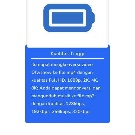
Kualitas Tinggi
Itu dapat mengkonversi video
Ofwshow ke file mp4 dengan
kualitas Full HD, 1080p, 2K, 4K,
8K; Anda dapat mengonversi dan
mengunduh musik ke file mp3
dengan kualitas 128kbps,
192kbps, 256kbps, 320kbps.