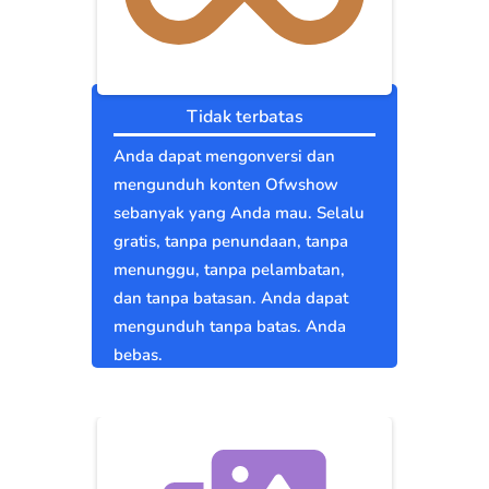
Tidak terbatas
Anda dapat mengonversi dan
mengunduh konten Ofwshow
sebanyak yang Anda mau. Selalu
gratis, tanpa penundaan, tanpa
menunggu, tanpa pelambatan,
dan tanpa batasan. Anda dapat
mengunduh tanpa batas. Anda
bebas.