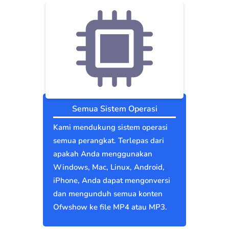
Semua Sistem Operasi
Kami mendukung sistem operasi
semua perangkat. Terlepas dari
apakah Anda menggunakan
Windows, Mac, Linux, Android,
iPhone, Anda dapat mengonversi
dan mengunduh semua konten
Ofwshow ke file MP4 atau MP3.