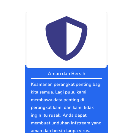
Aman dan Bersih
Keamanan perangkat penting bagi
kita semua. Lagi pula, kami
membawa data penting di
perangkat kami dan kami tidak
ingin itu rusak. Anda dapat
membuat unduhan Infstream yang
aman dan bersih tanpa virus.