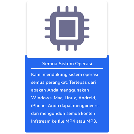
Semua Sistem Operasi
Kami mendukung sistem operasi
semua perangkat. Terlepas dari
apakah Anda menggunakan
Windows, Mac, Linux, Android,
iPhone, Anda dapat mengonversi
dan mengunduh semua konten
Infstream ke file MP4 atau MP3.