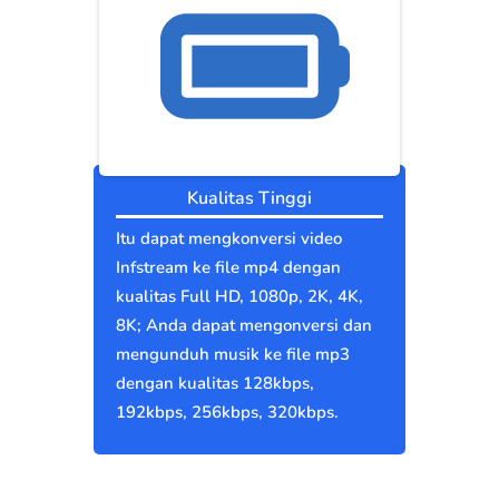
Kualitas Tinggi
Itu dapat mengkonversi video
Infstream ke file mp4 dengan
kualitas Full HD, 1080p, 2K, 4K,
8K; Anda dapat mengonversi dan
mengunduh musik ke file mp3
dengan kualitas 128kbps,
192kbps, 256kbps, 320kbps.