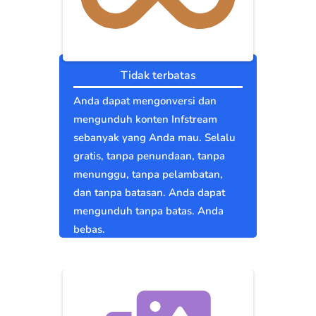
Tidak terbatas
Anda dapat mengonversi dan
mengunduh konten Infstream
sebanyak yang Anda mau. Selalu
gratis, tanpa penundaan, tanpa
menunggu, tanpa pelambatan,
dan tanpa batasan. Anda dapat
mengunduh tanpa batas. Anda
bebas.