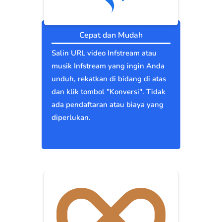
Cepat dan Mudah
Salin URL video Infstream atau
musik Infstream yang ingin Anda
unduh, rekatkan di bidang di atas
dan klik tombol "Konversi". Tidak
ada pendaftaran atau biaya yang
diperlukan.