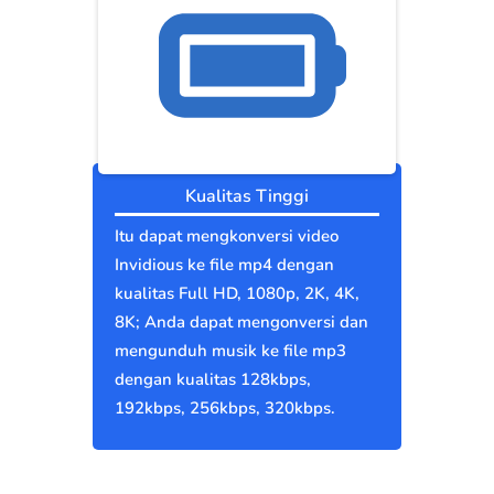
Kualitas Tinggi
Itu dapat mengkonversi video
Invidious ke file mp4 dengan
kualitas Full HD, 1080p, 2K, 4K,
8K; Anda dapat mengonversi dan
mengunduh musik ke file mp3
dengan kualitas 128kbps,
192kbps, 256kbps, 320kbps.