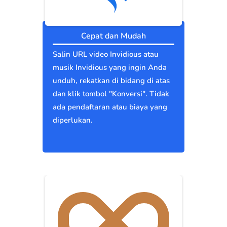
Cepat dan Mudah
Salin URL video Invidious atau
musik Invidious yang ingin Anda
unduh, rekatkan di bidang di atas
dan klik tombol "Konversi". Tidak
ada pendaftaran atau biaya yang
diperlukan.