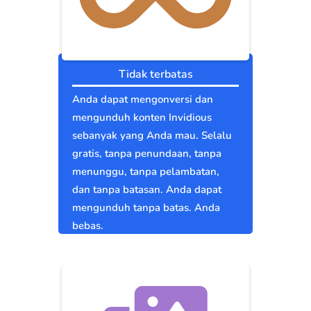
Tidak terbatas
Anda dapat mengonversi dan
mengunduh konten Invidious
sebanyak yang Anda mau. Selalu
gratis, tanpa penundaan, tanpa
menunggu, tanpa pelambatan,
dan tanpa batasan. Anda dapat
mengunduh tanpa batas. Anda
bebas.