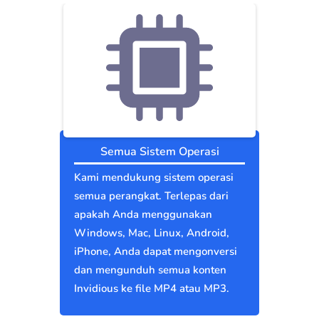
Semua Sistem Operasi
Kami mendukung sistem operasi
semua perangkat. Terlepas dari
apakah Anda menggunakan
Windows, Mac, Linux, Android,
iPhone, Anda dapat mengonversi
dan mengunduh semua konten
Invidious ke file MP4 atau MP3.