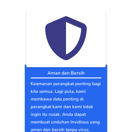
Aman dan Bersih
Keamanan perangkat penting bagi
kita semua. Lagi pula, kami
membawa data penting di
perangkat kami dan kami tidak
ingin itu rusak. Anda dapat
membuat unduhan Invidious yang
aman dan bersih tanpa virus.