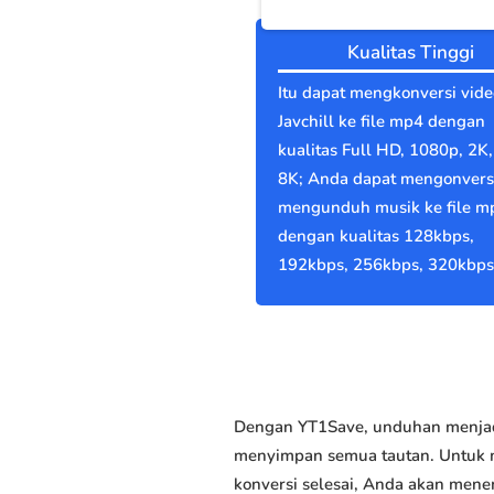
Kualitas Tinggi
Itu dapat mengkonversi vide
Javchill ke file mp4 dengan
kualitas Full HD, 1080p, 2K,
8K; Anda dapat mengonvers
mengunduh musik ke file m
dengan kualitas 128kbps,
192kbps, 256kbps, 320kbps
Dengan YT1Save, unduhan menjadi
menyimpan semua tautan. Untuk me
konversi selesai, Anda akan mene