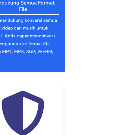
dukung Semua Format
File
mendukung konversi semua
 video dan musik untuk
ll. Anda dapat mengonversi
engunduh ke format file
ti MP4, MP3, 3GP, WEBM,