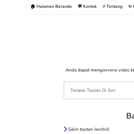
🏠 Halaman Beranda
💬 Kontak
⚡ Tentang
✨ 
Anda dapat mengonversi video
J
Ba
Salin tautan Javchill