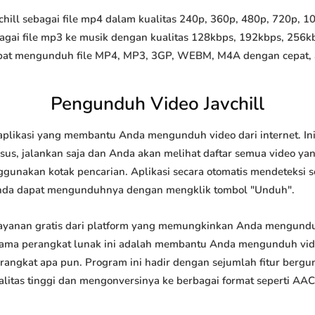
ill sebagai file mp4 dalam kualitas 240p, 360p, 480p, 720p, 108
agai file mp3 ke musik dengan kualitas 128kbps, 192kbps, 256k
at mengunduh file MP4, MP3, 3GP, WEBM, M4A dengan cepat, and
Pengunduh Video Javchill
aplikasi yang membantu Anda mengunduh video dari internet. I
us, jalankan saja dan Anda akan melihat daftar semua video yang
ggunakan kotak pencarian. Aplikasi secara otomatis mendeteksi 
nda dapat mengunduhnya dengan mengklik tombol "Unduh".
layanan gratis dari platform yang memungkinkan Anda mengun
tama perangkat lunak ini adalah membantu Anda mengunduh vi
 perangkat apa pun. Program ini hadir dengan sejumlah fitur be
tas tinggi dan mengonversinya ke berbagai format seperti AAC