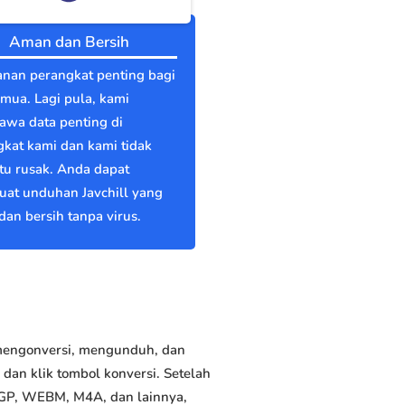
Aman dan Bersih
nan perangkat penting bagi
emua. Lagi pula, kami
wa data penting di
kat kami dan kami tidak
itu rusak. Anda dapat
at unduhan Javchill yang
an bersih tanpa virus.
 mengonversi, mengunduh, dan
dan klik tombol konversi. Setelah
 3GP, WEBM, M4A, dan lainnya,