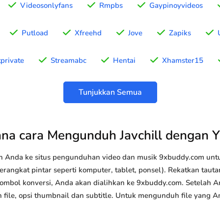
Videosonlyfans
Rmpbs
Gaypinoyvideos
Putload
Xfreehd
Jove
Zapiks
tprivate
Streamabc
Hentai
Xhamster15
Tunjukkan Semua
na cara Mengunduh Javchill dengan 
n Anda ke situs pengunduhan video dan musik 9xbuddy.com u
perangkat pintar seperti komputer, tablet, ponsel). Rekatkan tau
k tombol konversi, Anda akan dialihkan ke 9xbuddy.com. Setelah 
an file, opsi thumbnail dan subtitle. Untuk mengunduh file yang 