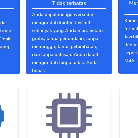
Men
Tidak terbatas
Anda dapat mengonversi dan
u
Kami 
mengunduh konten Javchill
nda
format
sebanyak yang Anda mau. Selalu
 atas
Javchi
gratis, tanpa penundaan, tanpa
Tidak
dan m
menunggu, tanpa pelambatan,
 yang
seper
dan tanpa batasan. Anda dapat
M4A.
mengunduh tanpa batas. Anda
bebas.