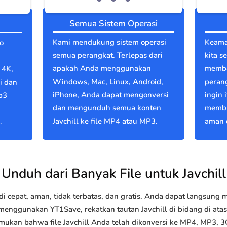
Semua Sistem Operasi
Kami mendukung sistem operasi
Keama
o
semua perangkat. Terlepas dari
kita s
apakah Anda menggunakan
memba
 4K,
Windows, Mac, Linux, Android,
perang
i dan
iPhone, Anda dapat mengonversi
ingin 
p3
dan mengunduh semua konten
membu
Javchill ke file MP4 atau MP3.
aman d
.
Unduh dari Banyak File untuk Javchill
 cepat, aman, tidak terbatas, dan gratis. Anda dapat langsung
nggunakan YT1Save, rekatkan tautan Javchill di bidang di atas 
mukan bahwa file Javchill Anda telah dikonversi ke MP4, MP3,