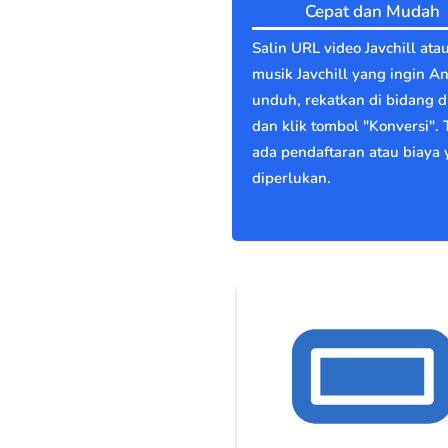
Cepat dan Mudah
Salin URL video Javchill ata
musik Javchill yang ingin A
unduh, rekatkan di bidang di
dan klik tombol "Konversi". 
ada pendaftaran atau biaya
diperlukan.