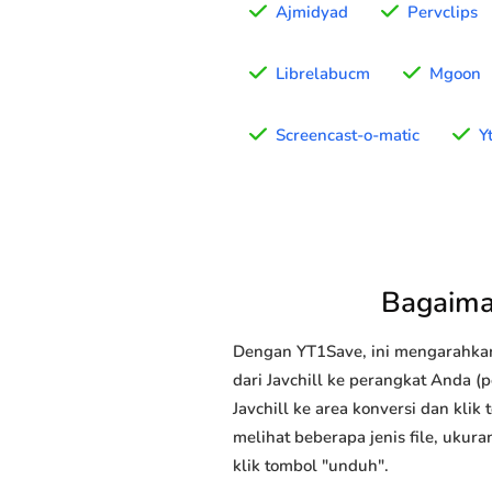
Ajmidyad
Pervclips
Librelabucm
Mgoon
Screencast-o-matic
Y
Bagaima
Dengan YT1Save, ini mengarahka
dari Javchill ke perangkat Anda (
Javchill ke area konversi dan kli
melihat beberapa jenis file, ukur
klik tombol "unduh".