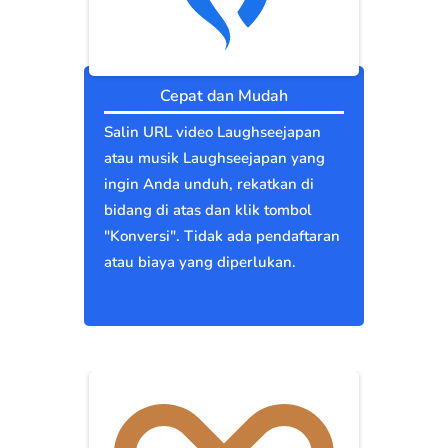
Cepat dan Mudah
Salin URL video Laughseejapan
atau musik Laughseejapan yang
ingin Anda unduh, rekatkan di
bidang di atas dan klik tombol
"Konversi". Tidak ada pendaftaran
atau biaya yang diperlukan.