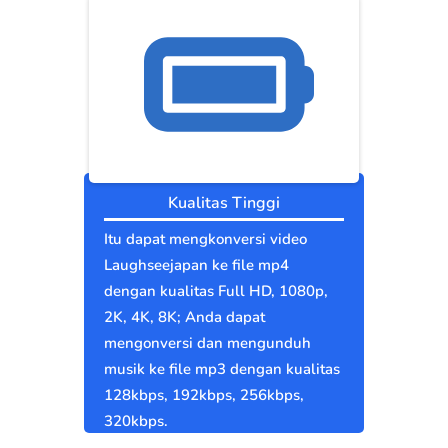
Kualitas Tinggi
Itu dapat mengkonversi video
Laughseejapan ke file mp4
dengan kualitas Full HD, 1080p,
2K, 4K, 8K; Anda dapat
mengonversi dan mengunduh
musik ke file mp3 dengan kualitas
128kbps, 192kbps, 256kbps,
320kbps.