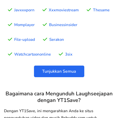
Javxxxporn
Xxxmoviestream
Thesame
Momplayer
Businessinsider
File-upload
Serakon
Watchcartoononline
3six
Tunjukkan Semua
Bagaimana cara Mengunduh Laughseejapan
dengan YT1Save?
Dengan YT1Save, ini mengarahkan Anda ke situs
pengunduhan video dan musik 9xbuddy.com untuk