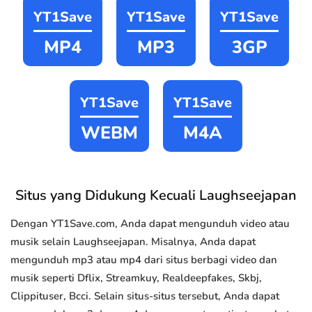
YT1Save
YT1Save
YT1Save
MP4
MP3
3GP
YT1Save
YT1Save
WEBM
M4A
Situs yang Didukung Kecuali Laughseejapan
Dengan YT1Save.com, Anda dapat mengunduh video atau
musik selain Laughseejapan. Misalnya, Anda dapat
mengunduh mp3 atau mp4 dari situs berbagi video dan
musik seperti Dflix, Streamkuy, Realdeepfakes, Skbj,
Clippituser, Bcci. Selain situs-situs tersebut, Anda dapat