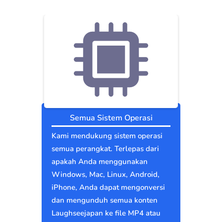
Semua Sistem Operasi
Kami mendukung sistem operasi
semua perangkat. Terlepas dari
apakah Anda menggunakan
Windows, Mac, Linux, Android,
iPhone, Anda dapat mengonversi
dan mengunduh semua konten
Laughseejapan ke file MP4 atau