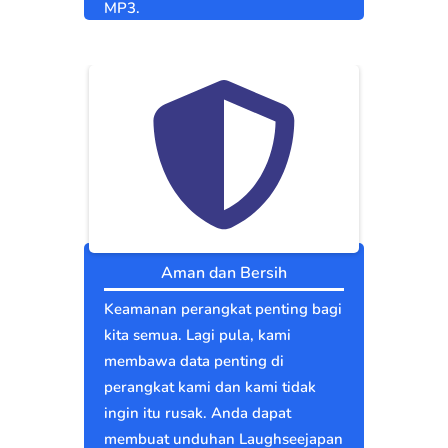
MP3.
Aman dan Bersih
Keamanan perangkat penting bagi
kita semua. Lagi pula, kami
membawa data penting di
perangkat kami dan kami tidak
ingin itu rusak. Anda dapat
membuat unduhan Laughseejapan