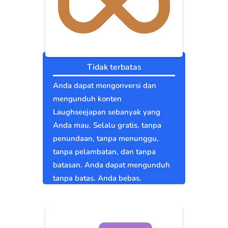
Tidak terbatas
Anda dapat mengonversi dan
mengunduh konten
Laughseejapan sebanyak yang
Anda mau. Selalu gratis, tanpa
penundaan, tanpa menunggu,
tanpa pelambatan, dan tanpa
batasan. Anda dapat mengunduh
tanpa batas. Anda bebas.