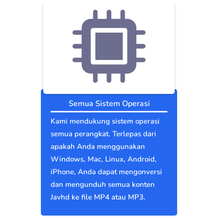
Semua Sistem Operasi
Kami mendukung sistem operasi
semua perangkat. Terlepas dari
apakah Anda menggunakan
Windows, Mac, Linux, Android,
iPhone, Anda dapat mengonversi
dan mengunduh semua konten
Javhd ke file MP4 atau MP3.