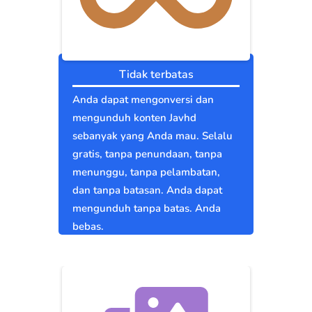
Tidak terbatas
Anda dapat mengonversi dan
mengunduh konten Javhd
sebanyak yang Anda mau. Selalu
gratis, tanpa penundaan, tanpa
menunggu, tanpa pelambatan,
dan tanpa batasan. Anda dapat
mengunduh tanpa batas. Anda
bebas.