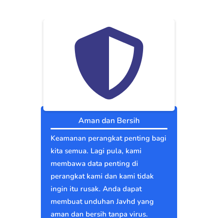
Aman dan Bersih
Keamanan perangkat penting bagi
kita semua. Lagi pula, kami
membawa data penting di
perangkat kami dan kami tidak
ingin itu rusak. Anda dapat
membuat unduhan Javhd yang
aman dan bersih tanpa virus.