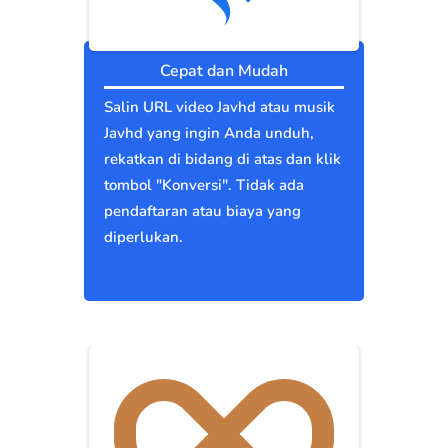
Cepat dan Mudah
Salin URL video Javhd atau musik
Javhd yang ingin Anda unduh,
rekatkan di bidang di atas dan klik
tombol "Konversi". Tidak ada
pendaftaran atau biaya yang
diperlukan.