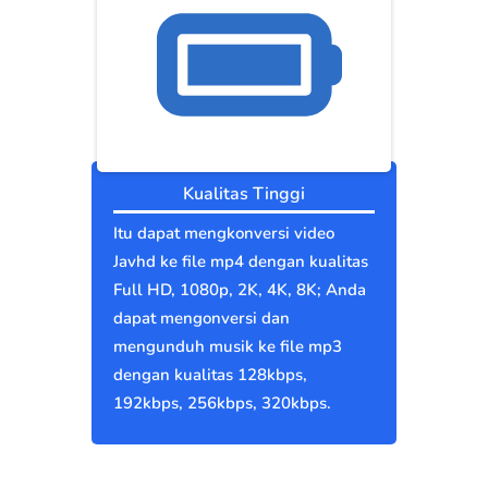
Kualitas Tinggi
Itu dapat mengkonversi video
Javhd ke file mp4 dengan kualitas
Full HD, 1080p, 2K, 4K, 8K; Anda
dapat mengonversi dan
mengunduh musik ke file mp3
dengan kualitas 128kbps,
192kbps, 256kbps, 320kbps.