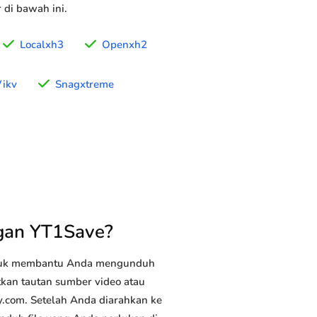
di bawah ini.
Localxh3
Openxh2
ikv
Snagxtreme
gan YT1Save?
ntuk membantu Anda mengunduh
atkan tautan sumber video atau
y.com. Setelah Anda diarahkan ke