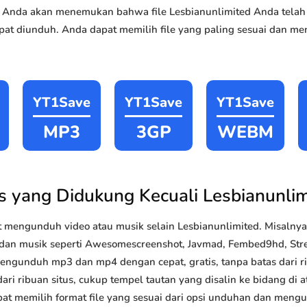
ai, Anda akan menemukan bahwa file Lesbianunlimited Anda telah
at diunduh. Anda dapat memilih file yang paling sesuai dan me
YT1Save
YT1Save
YT1Save
MP3
3GP
WEBM
us yang Didukung Kecuali Lesbianunlim
 mengunduh video atau musik selain Lesbianunlimited. Misaln
o dan musik seperti Awesomescreenshot, Javmad, Fembed9hd, Stre
 mengunduh mp3 dan mp4 dengan cepat, gratis, tanpa batas dari 
ri ribuan situs, cukup tempel tautan yang disalin ke bidang di at
pat memilih format file yang sesuai dari opsi unduhan dan mengun