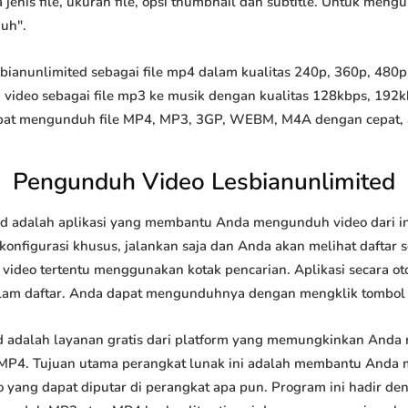
 jenis file, ukuran file, opsi thumbnail dan subtitle. Untuk meng
duh".
anunlimited sebagai file mp4 dalam kualitas 240p, 360p, 480p, 7
video sebagai file mp3 ke musik dengan kualitas 128kbps, 192k
at mengunduh file MP4, MP3, 3GP, WEBM, M4A dengan cepat, and
Pengunduh Video Lesbianunlimited
d adalah aplikasi yang membantu Anda mengunduh video dari int
onfigurasi khusus, jalankan saja dan Anda akan melihat daftar s
i video tertentu menggunakan kotak pencarian. Aplikasi secara o
lam daftar. Anda dapat mengunduhnya dengan mengklik tombol
 adalah layanan gratis dari platform yang memungkinkan Anda
P4. Tujuan utama perangkat lunak ini adalah membantu Anda
 yang dapat diputar di perangkat apa pun. Program ini hadir de