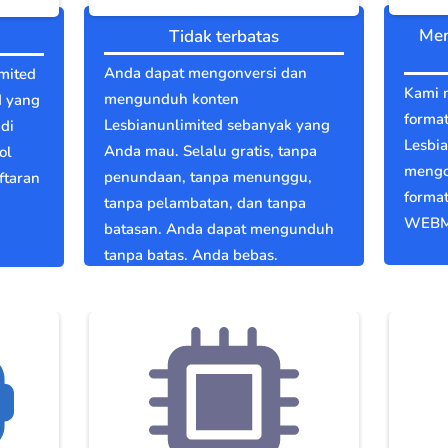
Men
Tidak terbatas
Anda dapat mengonversi dan
mited
Kami 
mengunduh konten
d yang
format
Lesbianunlimited sebanyak yang
di
Lesbi
Anda mau. Selalu gratis, tanpa
ol
mengo
penundaan, tanpa menunggu,
ftaran
format
tanpa pelambatan, dan tanpa
WEBM
batasan. Anda dapat mengunduh
tanpa batas. Anda bebas.