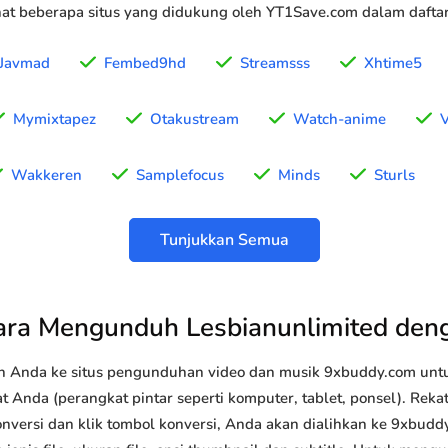
t beberapa situs yang didukung oleh YT1Save.com dalam daftar 
Javmad
Fembed9hd
Streamsss
Xhtime5
Mymixtapez
Otakustream
Watch-anime
V
Wakkeren
Samplefocus
Minds
Sturls
Tunjukkan Semua
ara Mengunduh Lesbianunlimited den
n Anda ke situs pengunduhan video dan musik 9xbuddy.com u
t Anda (perangkat pintar seperti komputer, tablet, ponsel). Rek
onversi dan klik tombol konversi, Anda akan dialihkan ke 9xbudd