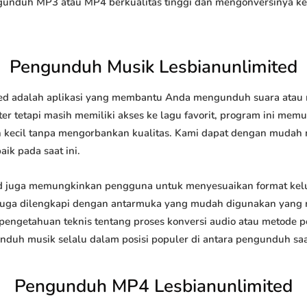
duh MP3 atau MP4 berkualitas tinggi dan mengonversinya ke b
Pengunduh Musik Lesbianunlimited
d adalah aplikasi yang membantu Anda mengunduh suara atau mu
r tetapi masih memiliki akses ke lagu favorit, program ini me
ih kecil tanpa mengorbankan kualitas. Kami dapat dengan mud
ik pada saat ini.
 juga memungkinkan pengguna untuk menyesuaikan format kel
tu juga dilengkapi dengan antarmuka yang mudah digunakan yang
engetahuan teknis tentang proses konversi audio atau metode
h musik selalu dalam posisi populer di antara pengunduh saat
Pengunduh MP4 Lesbianunlimited