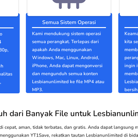
Semua Sistem Operasi
Kami mendukung sistem operasi
Keama
o
semua perangkat. Terlepas dari
kita s
4
apakah Anda menggunakan
memba
80p,
Windows, Mac, Linux, Android,
perang
iPhone, Anda dapat mengonversi
ingin 
uh
dan mengunduh semua konten
membu
alitas
Lesbianunlimited ke file MP4 atau
Lesbi
,
MP3.
bersih
h dari Banyak File untuk Lesbianunli
 cepat, aman, tidak terbatas, dan gratis. Anda dapat langsung
enggunakan YT1Save, rekatkan tautan Lesbianunlimited di bidan