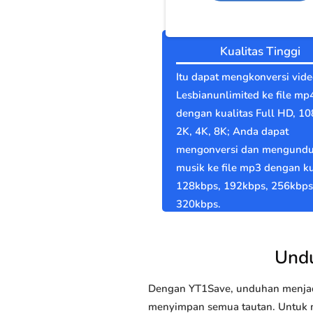
Kualitas Tinggi
Itu dapat mengkonversi vide
Lesbianunlimited ke file mp
dengan kualitas Full HD, 10
2K, 4K, 8K; Anda dapat
mengonversi dan mengund
musik ke file mp3 dengan ku
128kbps, 192kbps, 256kbps
320kbps.
Undu
Dengan YT1Save, unduhan menjadi
menyimpan semua tautan. Untuk m