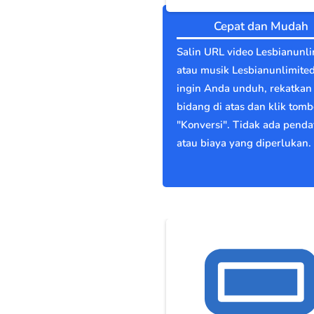
Cepat dan Mudah
Salin URL video Lesbianunli
atau musik Lesbianunlimite
ingin Anda unduh, rekatkan 
bidang di atas dan klik tomb
"Konversi". Tidak ada penda
atau biaya yang diperlukan.