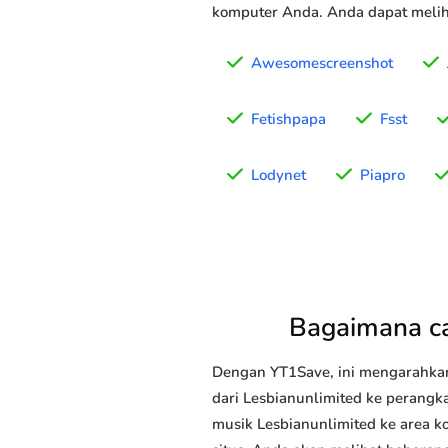
komputer Anda. Anda dapat meliha
Awesomescreenshot
Fetishpapa
Fsst
Lodynet
Piapro
Bagaimana c
Dengan YT1Save, ini mengarahka
dari Lesbianunlimited ke perangka
musik Lesbianunlimited ke area k