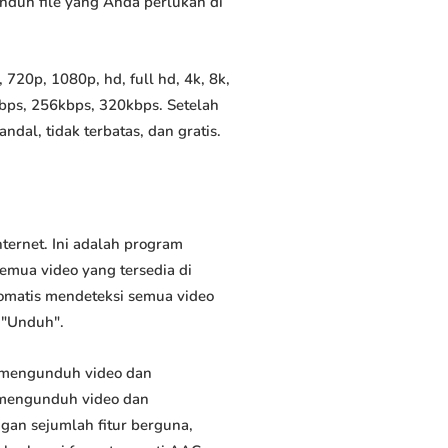
unduh file yang Anda perlukan di
20p, 1080p, hd, full hd, 4k, 8k,
bps, 256kbps, 320kbps. Setelah
al, tidak terbatas, dan gratis.
ernet. Ini adalah program
emua video yang tersedia di
tomatis mendeteksi semua video
 "Unduh".
 mengunduh video dan
 mengunduh video dan
ngan sejumlah fitur berguna,