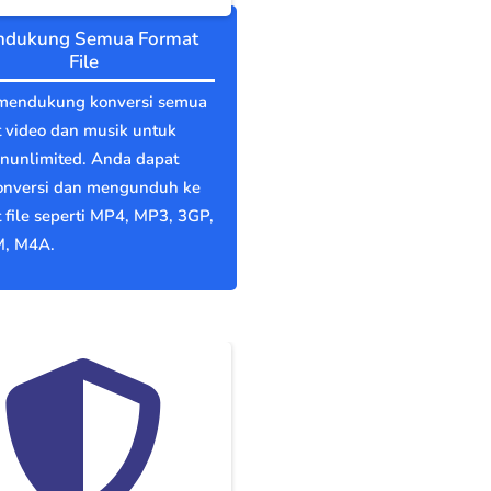
dukung Semua Format
File
mendukung konversi semua
 video dan musik untuk
anunlimited. Anda dapat
nversi dan mengunduh ke
 file seperti MP4, MP3, 3GP,
, M4A.