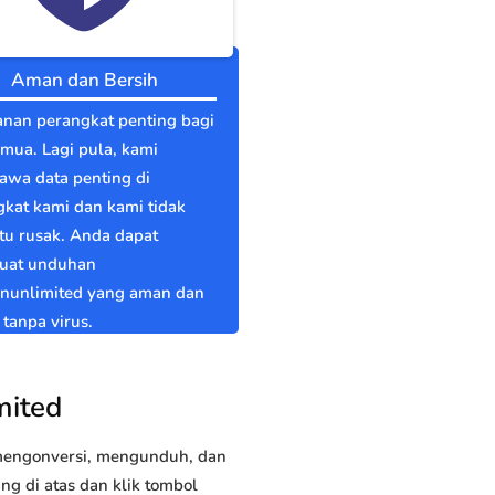
Aman dan Bersih
nan perangkat penting bagi
emua. Lagi pula, kami
wa data penting di
kat kami dan kami tidak
itu rusak. Anda dapat
at unduhan
anunlimited yang aman dan
 tanpa virus.
mited
 mengonversi, mengunduh, dan
g di atas dan klik tombol