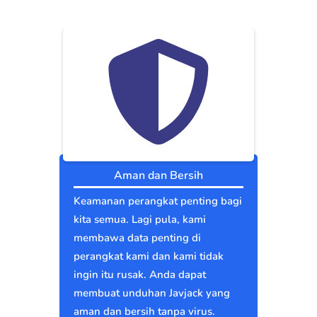
Aman dan Bersih
Keamanan perangkat penting bagi
kita semua. Lagi pula, kami
membawa data penting di
perangkat kami dan kami tidak
ingin itu rusak. Anda dapat
membuat unduhan Javjack yang
aman dan bersih tanpa virus.