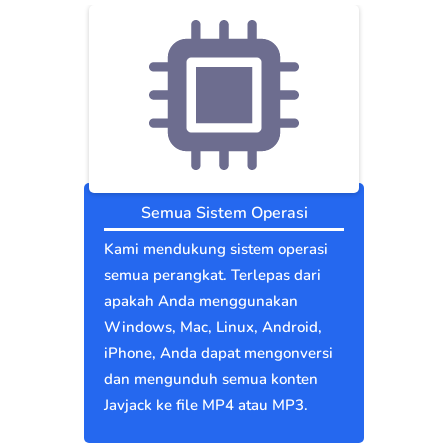
Semua Sistem Operasi
Kami mendukung sistem operasi
semua perangkat. Terlepas dari
apakah Anda menggunakan
Windows, Mac, Linux, Android,
iPhone, Anda dapat mengonversi
dan mengunduh semua konten
Javjack ke file MP4 atau MP3.