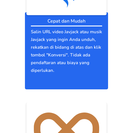
Cepat dan Mudah
Salin URL video Javjack atau musik
Javjack yang ingin Anda unduh,
rekatkan di bidang di atas dan klik
tombol "Konversi". Tidak ada
pendaftaran atau biaya yang
diperlukan.