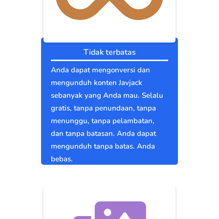
Tidak terbatas
Anda dapat mengonversi dan
mengunduh konten Javjack
sebanyak yang Anda mau. Selalu
gratis, tanpa penundaan, tanpa
menunggu, tanpa pelambatan,
dan tanpa batasan. Anda dapat
mengunduh tanpa batas. Anda
bebas.