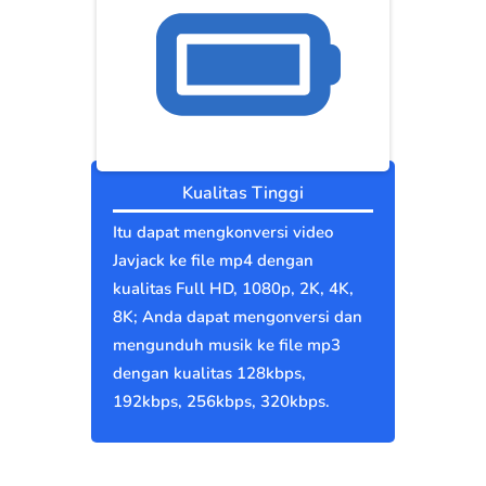
Kualitas Tinggi
Itu dapat mengkonversi video
Javjack ke file mp4 dengan
kualitas Full HD, 1080p, 2K, 4K,
8K; Anda dapat mengonversi dan
mengunduh musik ke file mp3
dengan kualitas 128kbps,
192kbps, 256kbps, 320kbps.