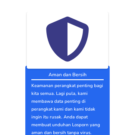
Aman dan Bersih
Keamanan perangkat penting bagi
kita semua. Lagi pula, kami
membawa data penting di
perangkat kami dan kami tidak
ingin itu rusak. Anda dapat
membuat unduhan Losporn yang
aman dan bersih tanpa virus.