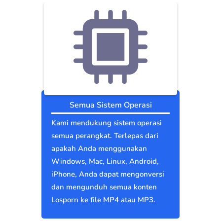
Semua Sistem Operasi
Kami mendukung sistem operasi
semua perangkat. Terlepas dari
apakah Anda menggunakan
Windows, Mac, Linux, Android,
iPhone, Anda dapat mengonversi
dan mengunduh semua konten
Losporn ke file MP4 atau MP3.