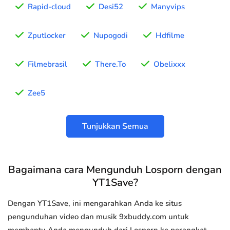
Rapid-cloud
Desi52
Manyvips
Zputlocker
Nupogodi
Hdfilme
Filmebrasil
There.To
Obelixxx
Zee5
Tunjukkan Semua
Bagaimana cara Mengunduh Losporn dengan
YT1Save?
Dengan YT1Save, ini mengarahkan Anda ke situs
pengunduhan video dan musik 9xbuddy.com untuk