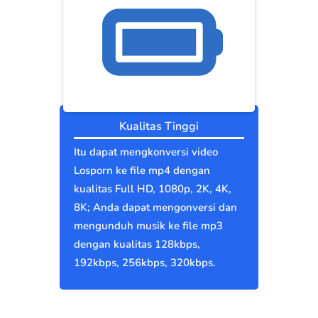
Kualitas Tinggi
Itu dapat mengkonversi video
Losporn ke file mp4 dengan
kualitas Full HD, 1080p, 2K, 4K,
8K; Anda dapat mengonversi dan
mengunduh musik ke file mp3
dengan kualitas 128kbps,
192kbps, 256kbps, 320kbps.