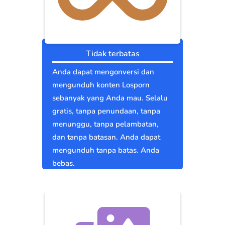
Tidak terbatas
Anda dapat mengonversi dan
mengunduh konten Losporn
sebanyak yang Anda mau. Selalu
gratis, tanpa penundaan, tanpa
menunggu, tanpa pelambatan,
dan tanpa batasan. Anda dapat
mengunduh tanpa batas. Anda
bebas.