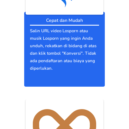
Cepat dan Mudah
Salin URL video Losporn atau
musik Losporn yang ingin Anda
unduh, rekatkan di bidang di atas
dan klik tombol "Konversi". Tidak
ada pendaftaran atau biaya yang
diperlukan.