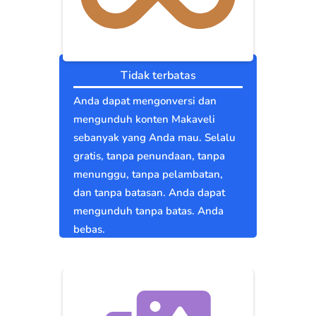
Tidak terbatas
Anda dapat mengonversi dan
mengunduh konten Makaveli
sebanyak yang Anda mau. Selalu
gratis, tanpa penundaan, tanpa
menunggu, tanpa pelambatan,
dan tanpa batasan. Anda dapat
mengunduh tanpa batas. Anda
bebas.