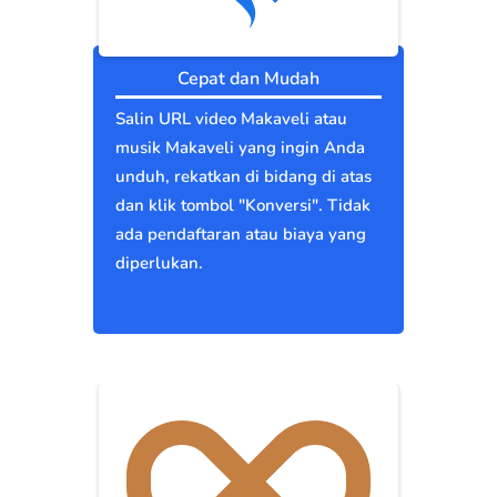
Cepat dan Mudah
Salin URL video Makaveli atau
musik Makaveli yang ingin Anda
unduh, rekatkan di bidang di atas
dan klik tombol "Konversi". Tidak
ada pendaftaran atau biaya yang
diperlukan.