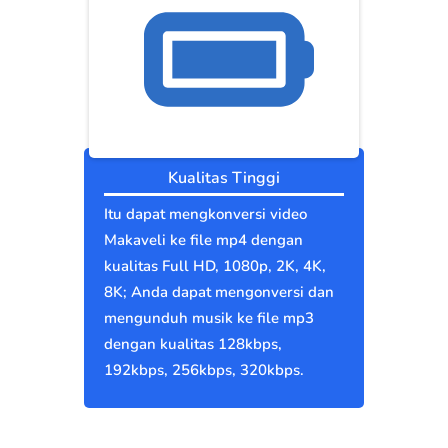
Kualitas Tinggi
Itu dapat mengkonversi video
Makaveli ke file mp4 dengan
kualitas Full HD, 1080p, 2K, 4K,
8K; Anda dapat mengonversi dan
mengunduh musik ke file mp3
dengan kualitas 128kbps,
192kbps, 256kbps, 320kbps.