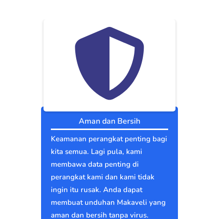
Aman dan Bersih
Keamanan perangkat penting bagi
kita semua. Lagi pula, kami
membawa data penting di
perangkat kami dan kami tidak
ingin itu rusak. Anda dapat
membuat unduhan Makaveli yang
aman dan bersih tanpa virus.