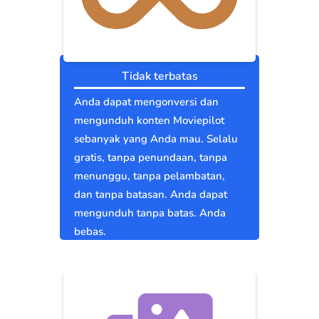
Tidak terbatas
Anda dapat mengonversi dan
mengunduh konten Moviepilot
sebanyak yang Anda mau. Selalu
gratis, tanpa penundaan, tanpa
menunggu, tanpa pelambatan,
dan tanpa batasan. Anda dapat
mengunduh tanpa batas. Anda
bebas.