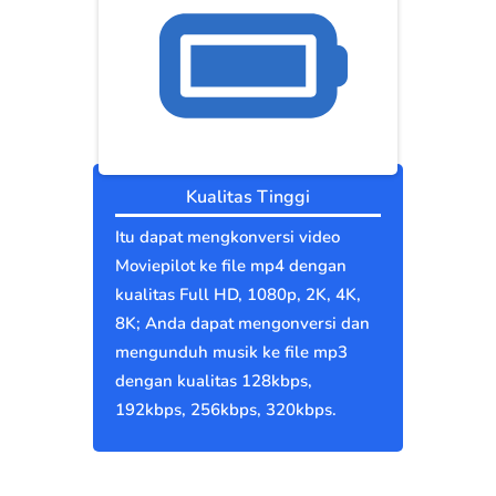
Kualitas Tinggi
Itu dapat mengkonversi video
Moviepilot ke file mp4 dengan
kualitas Full HD, 1080p, 2K, 4K,
8K; Anda dapat mengonversi dan
mengunduh musik ke file mp3
dengan kualitas 128kbps,
192kbps, 256kbps, 320kbps.