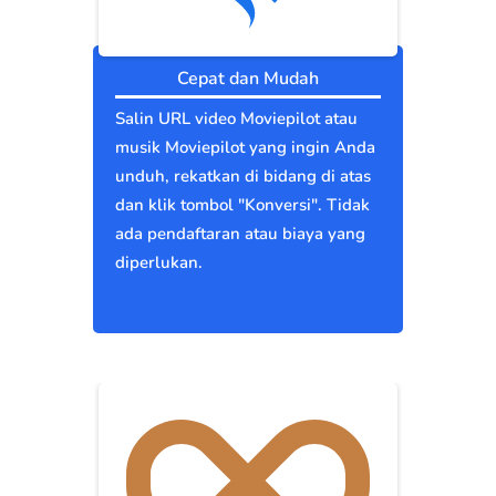
Cepat dan Mudah
Salin URL video Moviepilot atau
musik Moviepilot yang ingin Anda
unduh, rekatkan di bidang di atas
dan klik tombol "Konversi". Tidak
ada pendaftaran atau biaya yang
diperlukan.