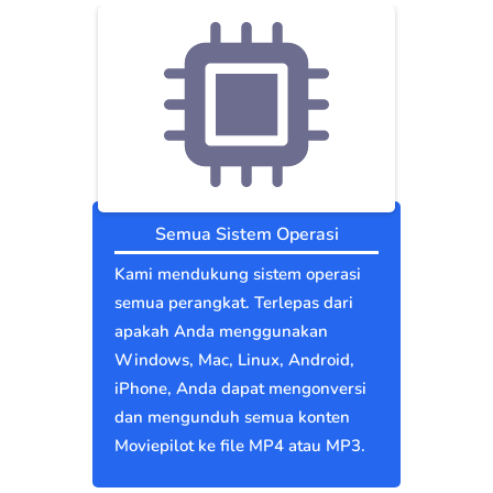
Semua Sistem Operasi
Kami mendukung sistem operasi
semua perangkat. Terlepas dari
apakah Anda menggunakan
Windows, Mac, Linux, Android,
iPhone, Anda dapat mengonversi
dan mengunduh semua konten
Moviepilot ke file MP4 atau MP3.