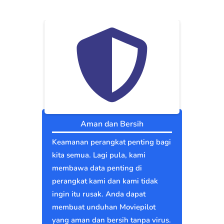
Aman dan Bersih
Keamanan perangkat penting bagi
kita semua. Lagi pula, kami
membawa data penting di
perangkat kami dan kami tidak
ingin itu rusak. Anda dapat
membuat unduhan Moviepilot
yang aman dan bersih tanpa virus.