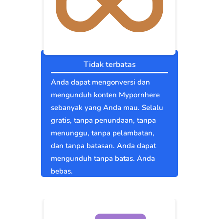
Tidak terbatas
Anda dapat mengonversi dan
mengunduh konten Mypornhere
sebanyak yang Anda mau. Selalu
gratis, tanpa penundaan, tanpa
menunggu, tanpa pelambatan,
dan tanpa batasan. Anda dapat
mengunduh tanpa batas. Anda
bebas.