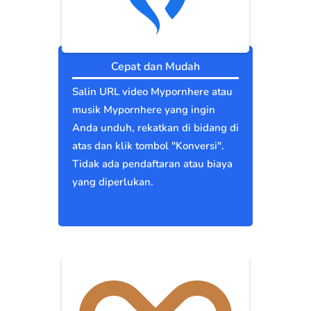
Cepat dan Mudah
Salin URL video Mypornhere atau
musik Mypornhere yang ingin
Anda unduh, rekatkan di bidang di
atas dan klik tombol "Konversi".
Tidak ada pendaftaran atau biaya
yang diperlukan.