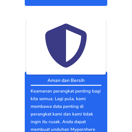
Aman dan Bersih
Keamanan perangkat penting bagi
kita semua. Lagi pula, kami
membawa data penting di
perangkat kami dan kami tidak
ingin itu rusak. Anda dapat
membuat unduhan Mypornhere