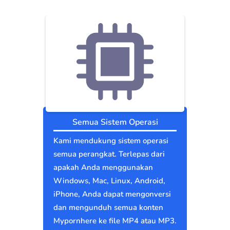
Semua Sistem Operasi
Kami mendukung sistem operasi
semua perangkat. Terlepas dari
apakah Anda menggunakan
Windows, Mac, Linux, Android,
iPhone, Anda dapat mengonversi
dan mengunduh semua konten
Mypornhere ke file MP4 atau MP3.