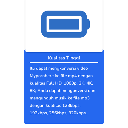
Kualitas Tinggi
Itu dapat mengkonversi video
Mypornhere ke file mp4 dengan
kualitas Full HD, 1080p, 2K, 4K,
8K; Anda dapat mengonversi dan
mengunduh musik ke file mp3
dengan kualitas 128kbps,
192kbps, 256kbps, 320kbps.