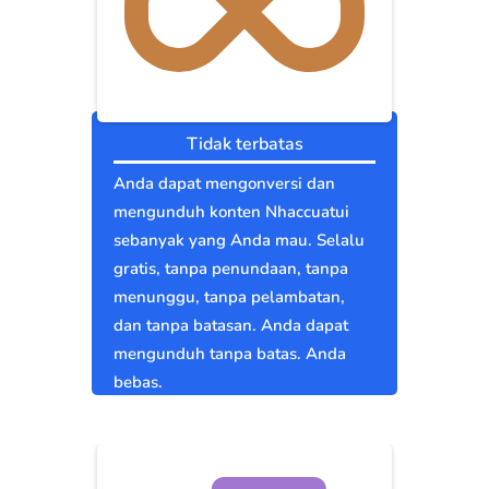
Tidak terbatas
Anda dapat mengonversi dan
mengunduh konten Nhaccuatui
sebanyak yang Anda mau. Selalu
gratis, tanpa penundaan, tanpa
menunggu, tanpa pelambatan,
dan tanpa batasan. Anda dapat
mengunduh tanpa batas. Anda
bebas.