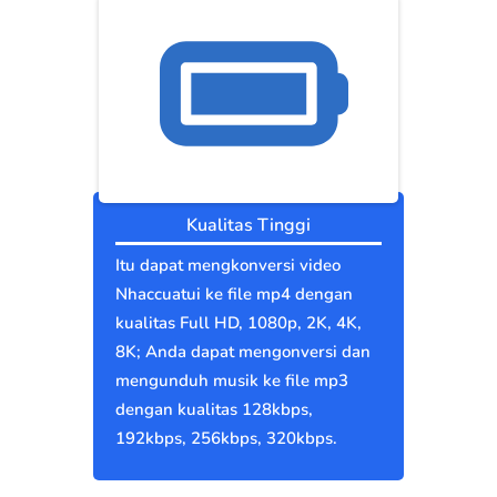
Kualitas Tinggi
Itu dapat mengkonversi video
Nhaccuatui ke file mp4 dengan
kualitas Full HD, 1080p, 2K, 4K,
8K; Anda dapat mengonversi dan
mengunduh musik ke file mp3
dengan kualitas 128kbps,
192kbps, 256kbps, 320kbps.