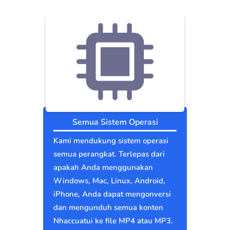
Semua Sistem Operasi
Kami mendukung sistem operasi
semua perangkat. Terlepas dari
apakah Anda menggunakan
Windows, Mac, Linux, Android,
iPhone, Anda dapat mengonversi
dan mengunduh semua konten
Nhaccuatui ke file MP4 atau MP3.