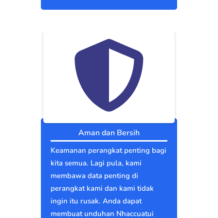
Aman dan Bersih
Keamanan perangkat penting bagi
kita semua. Lagi pula, kami
membawa data penting di
perangkat kami dan kami tidak
ingin itu rusak. Anda dapat
membuat unduhan Nhaccuatui