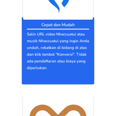
Cepat dan Mudah
Salin URL video Nhaccuatui atau
musik Nhaccuatui yang ingin Anda
unduh, rekatkan di bidang di atas
dan klik tombol "Konversi". Tidak
ada pendaftaran atau biaya yang
diperlukan.