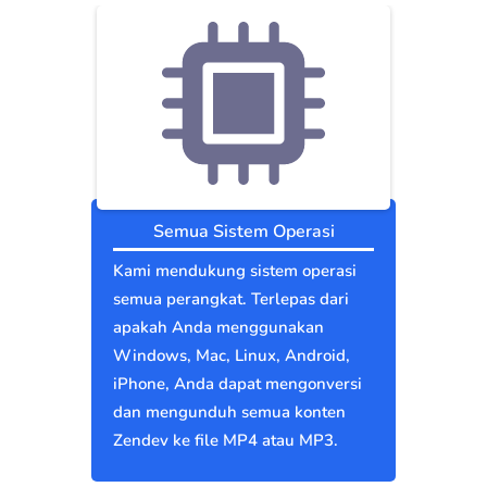
Semua Sistem Operasi
Kami mendukung sistem operasi
semua perangkat. Terlepas dari
apakah Anda menggunakan
Windows, Mac, Linux, Android,
iPhone, Anda dapat mengonversi
dan mengunduh semua konten
Zendev ke file MP4 atau MP3.