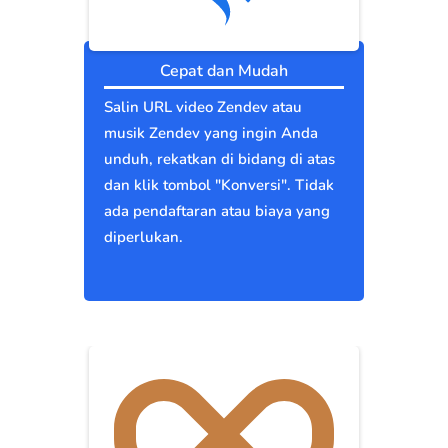
Cepat dan Mudah
Salin URL video Zendev atau
musik Zendev yang ingin Anda
unduh, rekatkan di bidang di atas
dan klik tombol "Konversi". Tidak
ada pendaftaran atau biaya yang
diperlukan.