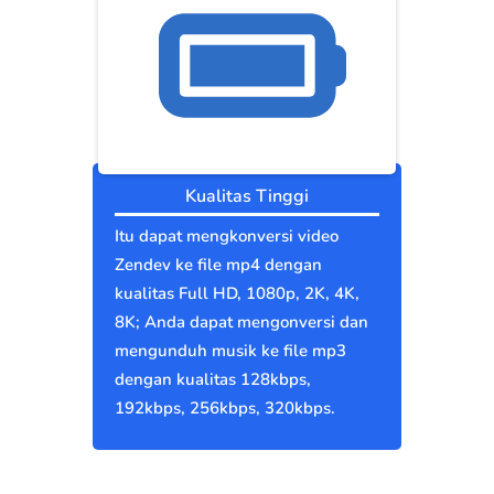
Kualitas Tinggi
Itu dapat mengkonversi video
Zendev ke file mp4 dengan
kualitas Full HD, 1080p, 2K, 4K,
8K; Anda dapat mengonversi dan
mengunduh musik ke file mp3
dengan kualitas 128kbps,
192kbps, 256kbps, 320kbps.