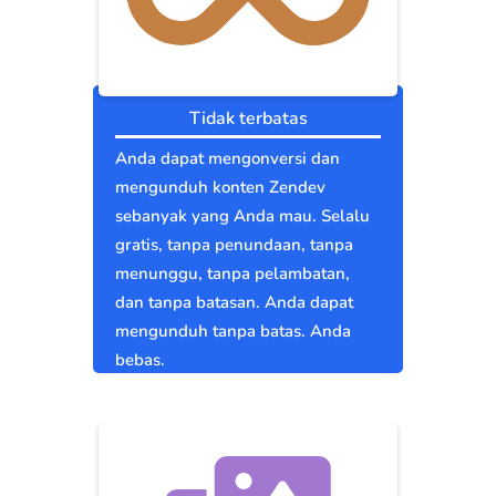
Tidak terbatas
Anda dapat mengonversi dan
mengunduh konten Zendev
sebanyak yang Anda mau. Selalu
gratis, tanpa penundaan, tanpa
menunggu, tanpa pelambatan,
dan tanpa batasan. Anda dapat
mengunduh tanpa batas. Anda
bebas.