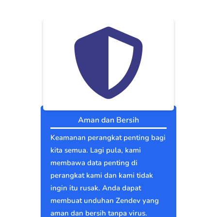
Aman dan Bersih
Keamanan perangkat penting bagi
kita semua. Lagi pula, kami
membawa data penting di
perangkat kami dan kami tidak
ingin itu rusak. Anda dapat
membuat unduhan Zendev yang
aman dan bersih tanpa virus.