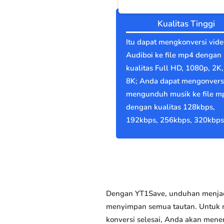
Kualitas Tinggi
Itu dapat mengkonversi vide
Audiboi ke file mp4 dengan
kualitas Full HD, 1080p, 2K,
8K; Anda dapat mengonvers
mengunduh musik ke file m
dengan kualitas 128kbps,
192kbps, 256kbps, 320kbps
Dengan YT1Save, unduhan menjadi
menyimpan semua tautan. Untuk me
konversi selesai, Anda akan men