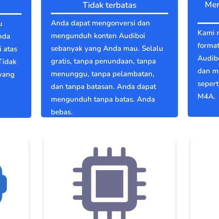
Men
Tidak terbatas
Anda dapat mengonversi dan
u
Kami 
mengunduh konten Audiboi
nda
format
sebanyak yang Anda mau. Selalu
 atas
Audib
gratis, tanpa penundaan, tanpa
Tidak
dan m
menunggu, tanpa pelambatan,
 yang
seper
dan tanpa batasan. Anda dapat
M4A.
mengunduh tanpa batas. Anda
bebas.