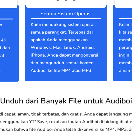
Semua Sistem Operasi
Kami mendukung sistem operasi
Keama
o
semua perangkat. Terlepas dari
kita s
apakah Anda menggunakan
memba
 4K,
Windows, Mac, Linux, Android,
perang
i dan
iPhone, Anda dapat mengonversi
ingin 
p3
dan mengunduh semua konten
membu
Audiboi ke file MP4 atau MP3.
aman d
.
Unduh dari Banyak File untuk Audiboi
 cepat, aman, tidak terbatas, dan gratis. Anda dapat langsung
nggunakan YT1Save, rekatkan tautan Audiboi di bidang di atas 
emukan bahwa file Audiboi Anda telah dikonversi ke MP4, MP3,