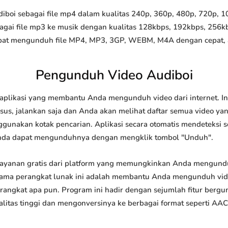
oi sebagai file mp4 dalam kualitas 240p, 360p, 480p, 720p, 108
agai file mp3 ke musik dengan kualitas 128kbps, 192kbps, 256k
at mengunduh file MP4, MP3, 3GP, WEBM, M4A dengan cepat, and
Pengunduh Video Audiboi
aplikasi yang membantu Anda mengunduh video dari internet. I
us, jalankan saja dan Anda akan melihat daftar semua video yang
ggunakan kotak pencarian. Aplikasi secara otomatis mendeteksi 
nda dapat mengunduhnya dengan mengklik tombol "Unduh".
ayanan gratis dari platform yang memungkinkan Anda mengun
tama perangkat lunak ini adalah membantu Anda mengunduh vi
 perangkat apa pun. Program ini hadir dengan sejumlah fitur be
tas tinggi dan mengonversinya ke berbagai format seperti AAC