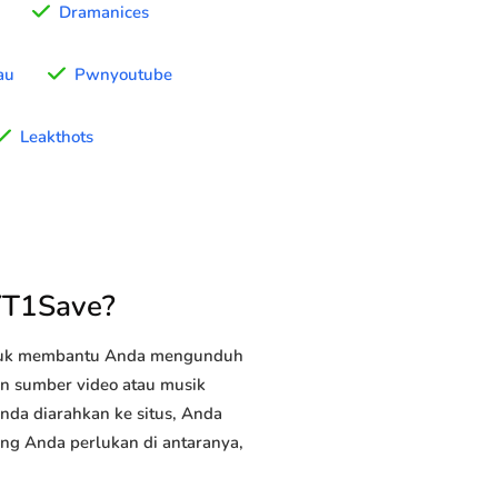
Dramanices
au
Pwnyoutube
Leakthots
YT1Save?
ntuk membantu Anda mengunduh
tan sumber video atau musik
Anda diarahkan ke situs, Anda
yang Anda perlukan di antaranya,