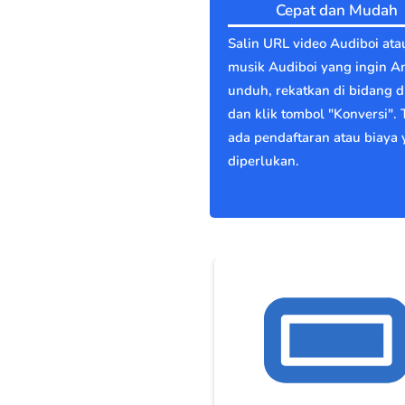
Cepat dan Mudah
Salin URL video Audiboi ata
musik Audiboi yang ingin A
unduh, rekatkan di bidang di
dan klik tombol "Konversi". 
ada pendaftaran atau biaya
diperlukan.