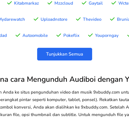
Kitabmarkaz
Mzzcloud
Gaytail
Wcte
Mydarewatch
Uploadnstore
Thevideo
Bruni
idad
Autoomobile
Pokeflix
Youporngay
Tunjukkan Semua
na cara Mengunduh Audiboi dengan 
n Anda ke situs pengunduhan video dan musik 9xbuddy.com u
erangkat pintar seperti komputer, tablet, ponsel). Rekatkan tau
 tombol konversi, Anda akan dialihkan ke 9xbuddy.com. Setelah 
 ukuran file, opsi thumbnail dan subtitle. Untuk mengunduh file 