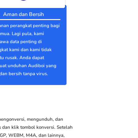
Aman dan Bersih
nan perangkat penting bagi
emua. Lagi pula, kami
wa data penting di
kat kami dan kami tidak
itu rusak. Anda dapat
at unduhan Audiboi yang
an bersih tanpa virus.
 mengonversi, mengunduh, dan
dan klik tombol konversi. Setelah
 3GP, WEBM, M4A, dan lainnya,