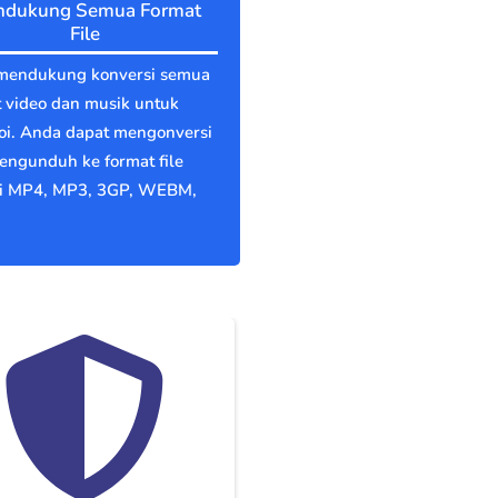
dukung Semua Format
File
mendukung konversi semua
 video dan musik untuk
oi. Anda dapat mengonversi
engunduh ke format file
ti MP4, MP3, 3GP, WEBM,