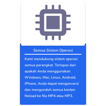
Semua Sistem Operasi
Kami mendukung sistem operasi
semua perangkat. Terlepas dari
apakah Anda menggunakan
Windows, Mac, Linux, Android,
iPhone, Anda dapat mengonversi
dan mengunduh semua konten
Nxload ke file MP4 atau MP3.