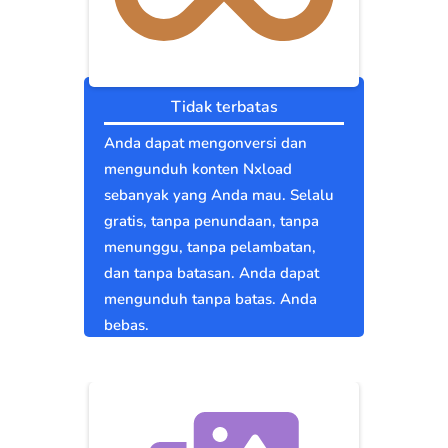
Tidak terbatas
Anda dapat mengonversi dan
mengunduh konten Nxload
sebanyak yang Anda mau. Selalu
gratis, tanpa penundaan, tanpa
menunggu, tanpa pelambatan,
dan tanpa batasan. Anda dapat
mengunduh tanpa batas. Anda
bebas.