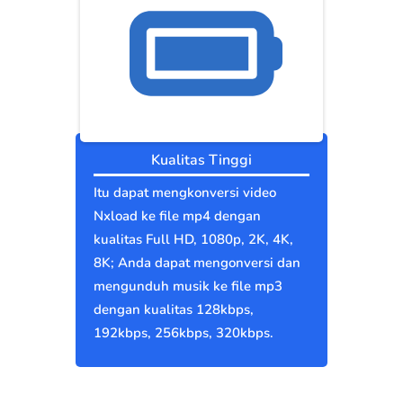
Kualitas Tinggi
Itu dapat mengkonversi video
Nxload ke file mp4 dengan
kualitas Full HD, 1080p, 2K, 4K,
8K; Anda dapat mengonversi dan
mengunduh musik ke file mp3
dengan kualitas 128kbps,
192kbps, 256kbps, 320kbps.