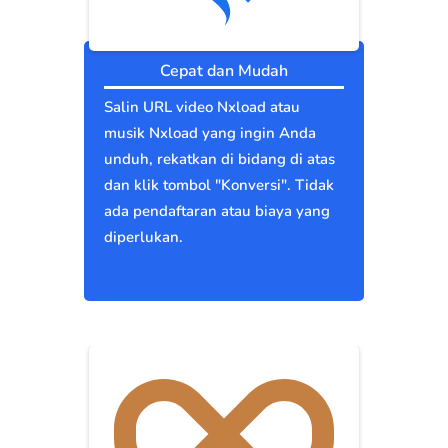
Cepat dan Mudah
Salin URL video Nxload atau
musik Nxload yang ingin Anda
unduh, rekatkan di bidang di atas
dan klik tombol "Konversi". Tidak
ada pendaftaran atau biaya yang
diperlukan.