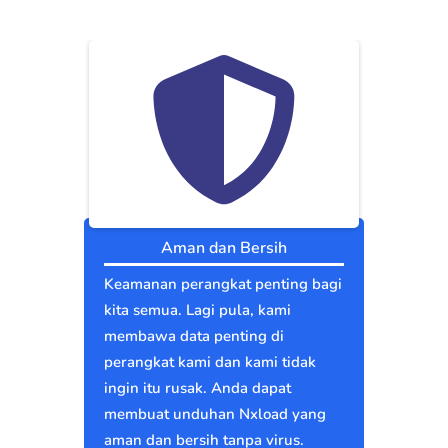
Aman dan Bersih
Keamanan perangkat penting bagi
kita semua. Lagi pula, kami
membawa data penting di
perangkat kami dan kami tidak
ingin itu rusak. Anda dapat
membuat unduhan Nxload yang
aman dan bersih tanpa virus.