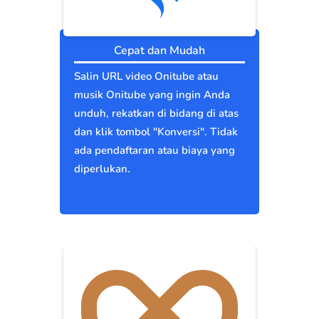
Cepat dan Mudah
Salin URL video Onitube atau
musik Onitube yang ingin Anda
unduh, rekatkan di bidang di atas
dan klik tombol "Konversi". Tidak
ada pendaftaran atau biaya yang
diperlukan.