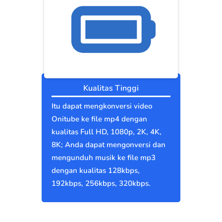
Kualitas Tinggi
Itu dapat mengkonversi video
Onitube ke file mp4 dengan
kualitas Full HD, 1080p, 2K, 4K,
8K; Anda dapat mengonversi dan
mengunduh musik ke file mp3
dengan kualitas 128kbps,
192kbps, 256kbps, 320kbps.