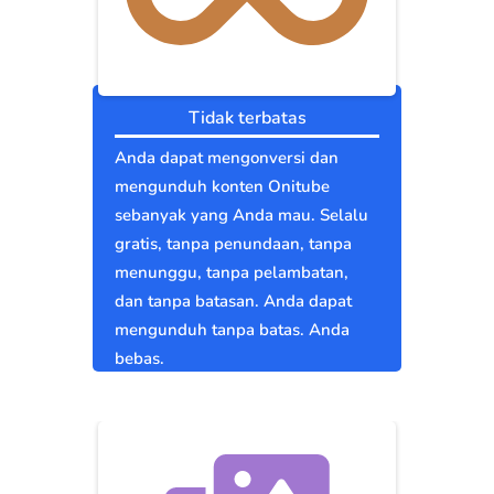
Tidak terbatas
Anda dapat mengonversi dan
mengunduh konten Onitube
sebanyak yang Anda mau. Selalu
gratis, tanpa penundaan, tanpa
menunggu, tanpa pelambatan,
dan tanpa batasan. Anda dapat
mengunduh tanpa batas. Anda
bebas.