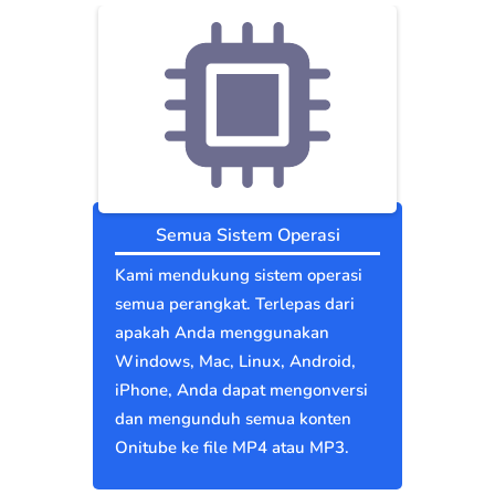
Semua Sistem Operasi
Kami mendukung sistem operasi
semua perangkat. Terlepas dari
apakah Anda menggunakan
Windows, Mac, Linux, Android,
iPhone, Anda dapat mengonversi
dan mengunduh semua konten
Onitube ke file MP4 atau MP3.