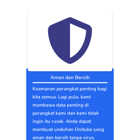
Aman dan Bersih
Keamanan perangkat penting bagi
kita semua. Lagi pula, kami
membawa data penting di
perangkat kami dan kami tidak
ingin itu rusak. Anda dapat
membuat unduhan Onitube yang
aman dan bersih tanpa virus.