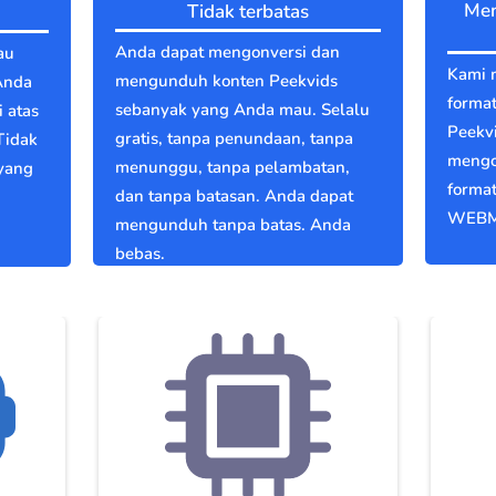
Men
Tidak terbatas
Anda dapat mengonversi dan
au
Kami 
mengunduh konten Peekvids
Anda
format
sebanyak yang Anda mau. Selalu
 atas
Peekv
gratis, tanpa penundaan, tanpa
Tidak
mengo
menunggu, tanpa pelambatan,
 yang
format
dan tanpa batasan. Anda dapat
WEBM
mengunduh tanpa batas. Anda
bebas.