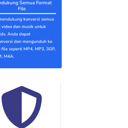
dukung Semua Format
File
mendukung konversi semua
 video dan musik untuk
ids. Anda dapat
nversi dan mengunduh ke
 file seperti MP4, MP3, 3GP,
, M4A.