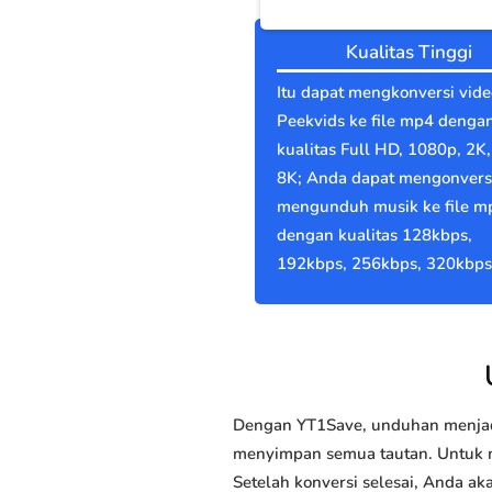
Kualitas Tinggi
Itu dapat mengkonversi vide
Peekvids ke file mp4 denga
kualitas Full HD, 1080p, 2K,
8K; Anda dapat mengonvers
mengunduh musik ke file m
dengan kualitas 128kbps,
192kbps, 256kbps, 320kbps
Dengan YT1Save, unduhan menjadi
menyimpan semua tautan. Untuk me
Setelah konversi selesai, Anda 