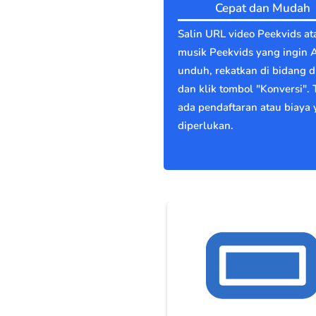
Cepat dan Mudah
Salin URL video Peekvids at
musik Peekvids yang ingin 
unduh, rekatkan di bidang di
dan klik tombol "Konversi". 
ada pendaftaran atau biaya
diperlukan.