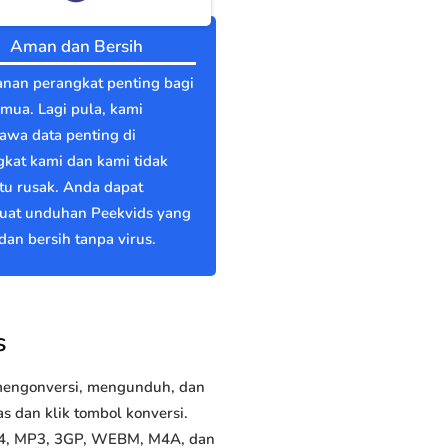
Aman dan Bersih
nan perangkat penting bagi
emua. Lagi pula, kami
wa data penting di
kat kami dan kami tidak
itu rusak. Anda dapat
at unduhan Peekvids yang
an bersih tanpa virus.
s
 mengonversi, mengunduh, dan
 dan klik tombol konversi.
MP4, MP3, 3GP, WEBM, M4A, dan