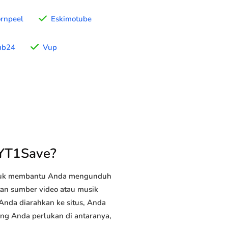
rnpeel
Eskimotube
ub24
Vup
 YT1Save?
ntuk membantu Anda mengunduh
utan sumber video atau musik
 Anda diarahkan ke situs, Anda
yang Anda perlukan di antaranya,