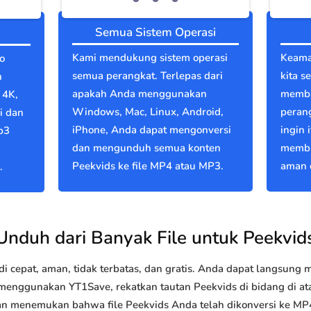
Semua Sistem Operasi
Kami mendukung sistem operasi
Keama
o
semua perangkat. Terlepas dari
kita s
n
apakah Anda menggunakan
memba
 4K,
Windows, Mac, Linux, Android,
perang
i dan
iPhone, Anda dapat mengonversi
ingin 
p3
dan mengunduh semua konten
membu
Peekvids ke file MP4 atau MP3.
aman d
.
Unduh dari Banyak File untuk Peekvid
 cepat, aman, tidak terbatas, dan gratis. Anda dapat langsung
nggunakan YT1Save, rekatkan tautan Peekvids di bidang di atas
akan menemukan bahwa file Peekvids Anda telah dikonversi ke 