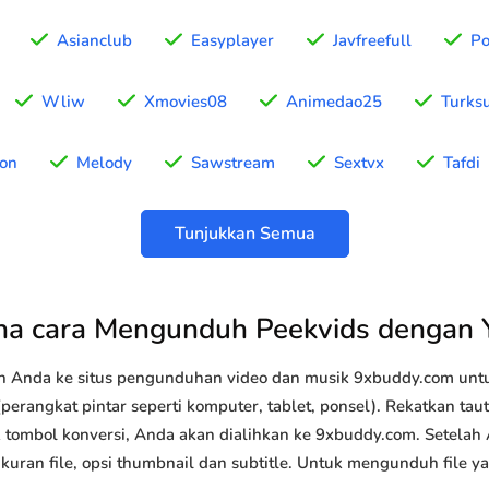
Asianclub
Easyplayer
Javfreefull
Po
Wliw
Xmovies08
Animedao25
Turks
ion
Melody
Sawstream
Sextvx
Tafdi
Tunjukkan Semua
a cara Mengunduh Peekvids dengan
n Anda ke situs pengunduhan video dan musik 9xbuddy.com u
perangkat pintar seperti komputer, tablet, ponsel). Rekatkan ta
k tombol konversi, Anda akan dialihkan ke 9xbuddy.com. Setelah
 ukuran file, opsi thumbnail dan subtitle. Untuk mengunduh file 