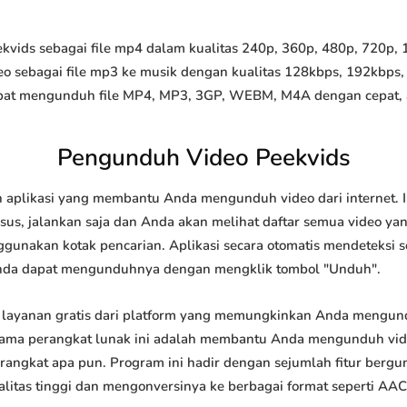
ids sebagai file mp4 dalam kualitas 240p, 360p, 480p, 720p, 10
o sebagai file mp3 ke musik dengan kualitas 128kbps, 192kbps,
at mengunduh file MP4, MP3, 3GP, WEBM, M4A dengan cepat, and
Pengunduh Video Peekvids
 aplikasi yang membantu Anda mengunduh video dari internet. 
us, jalankan saja dan Anda akan melihat daftar semua video yang
ggunakan kotak pencarian. Aplikasi secara otomatis mendeteksi 
nda dapat mengunduhnya dengan mengklik tombol "Unduh".
layanan gratis dari platform yang memungkinkan Anda mengu
tama perangkat lunak ini adalah membantu Anda mengunduh vi
 perangkat apa pun. Program ini hadir dengan sejumlah fitur be
tas tinggi dan mengonversinya ke berbagai format seperti AAC