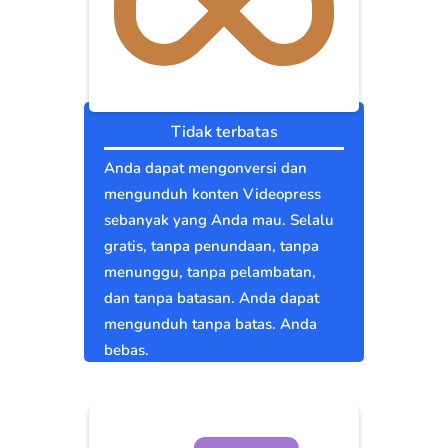
Tidak terbatas
Anda dapat mengonversi dan
mengunduh konten Videopress
sebanyak yang Anda mau. Selalu
gratis, tanpa penundaan, tanpa
menunggu, tanpa pelambatan,
dan tanpa batasan. Anda dapat
mengunduh tanpa batas. Anda
bebas.