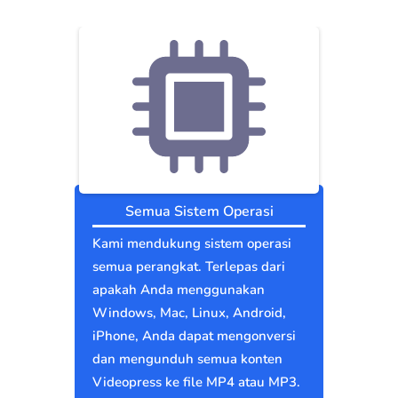
Semua Sistem Operasi
Kami mendukung sistem operasi
semua perangkat. Terlepas dari
apakah Anda menggunakan
Windows, Mac, Linux, Android,
iPhone, Anda dapat mengonversi
dan mengunduh semua konten
Videopress ke file MP4 atau MP3.