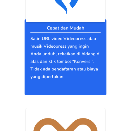
Cepat dan Mudah
Salin URL video Videopress atau
musik Videopress yang ingin
Anda unduh, rekatkan di bidang di
atas dan klik tombol "Konversi".
Tidak ada pendaftaran atau biaya
yang diperlukan.