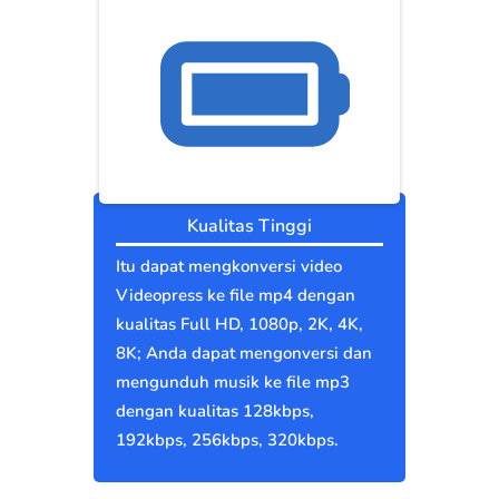
Kualitas Tinggi
Itu dapat mengkonversi video
Videopress ke file mp4 dengan
kualitas Full HD, 1080p, 2K, 4K,
8K; Anda dapat mengonversi dan
mengunduh musik ke file mp3
dengan kualitas 128kbps,
192kbps, 256kbps, 320kbps.