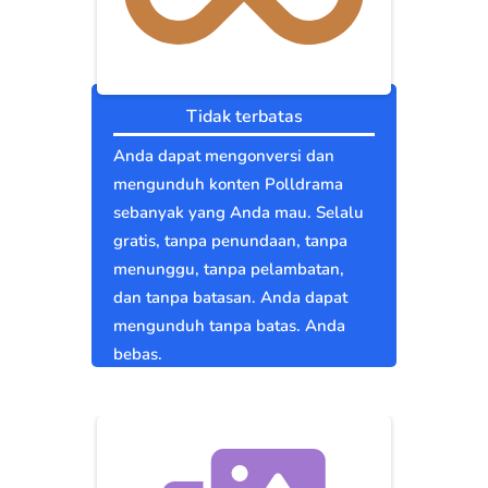
Tidak terbatas
Anda dapat mengonversi dan
mengunduh konten Polldrama
sebanyak yang Anda mau. Selalu
gratis, tanpa penundaan, tanpa
menunggu, tanpa pelambatan,
dan tanpa batasan. Anda dapat
mengunduh tanpa batas. Anda
bebas.