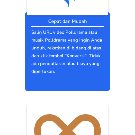
Cepat dan Mudah
Salin URL video Polldrama atau
musik Polldrama yang ingin Anda
unduh, rekatkan di bidang di atas
dan klik tombol "Konversi". Tidak
ada pendaftaran atau biaya yang
diperlukan.