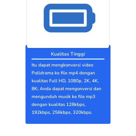
Kualitas Tinggi
Itu dapat mengkonversi video
Polldrama ke file mp4 dengan
kualitas Full HD, 1080p, 2K, 4K,
8K; Anda dapat mengonversi dan
mengunduh musik ke file mp3
dengan kualitas 128kbps,
192kbps, 256kbps, 320kbps.