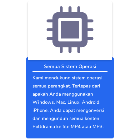
Semua Sistem Operasi
Kami mendukung sistem operasi
semua perangkat. Terlepas dari
apakah Anda menggunakan
Windows, Mac, Linux, Android,
iPhone, Anda dapat mengonversi
dan mengunduh semua konten
Polldrama ke file MP4 atau MP3.