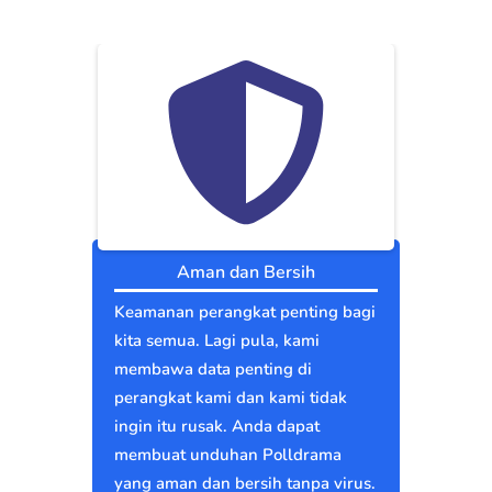
Aman dan Bersih
Keamanan perangkat penting bagi
kita semua. Lagi pula, kami
membawa data penting di
perangkat kami dan kami tidak
ingin itu rusak. Anda dapat
membuat unduhan Polldrama
yang aman dan bersih tanpa virus.