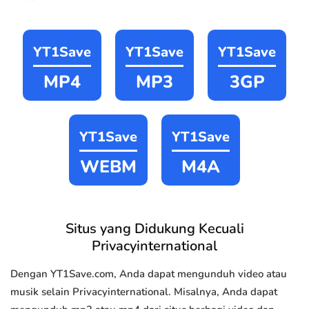
YT1Save
YT1Save
YT1Save
MP4
MP3
3GP
YT1Save
YT1Save
WEBM
M4A
Situs yang Didukung Kecuali
Privacyinternational
Dengan YT1Save.com, Anda dapat mengunduh video atau
musik selain Privacyinternational. Misalnya, Anda dapat