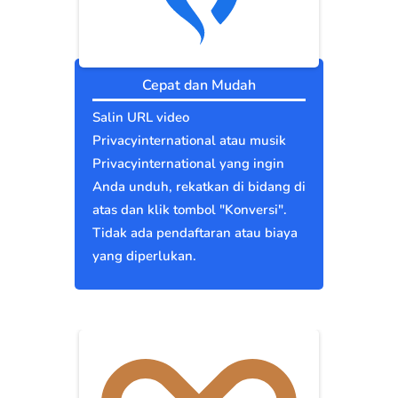
Cepat dan Mudah
Salin URL video
Privacyinternational atau musik
Privacyinternational yang ingin
Anda unduh, rekatkan di bidang di
atas dan klik tombol "Konversi".
Tidak ada pendaftaran atau biaya
yang diperlukan.