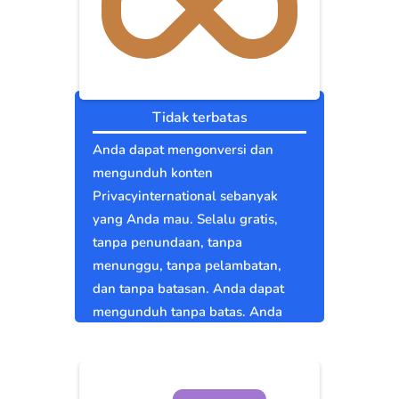
Tidak terbatas
Anda dapat mengonversi dan
mengunduh konten
Privacyinternational sebanyak
yang Anda mau. Selalu gratis,
tanpa penundaan, tanpa
menunggu, tanpa pelambatan,
dan tanpa batasan. Anda dapat
mengunduh tanpa batas. Anda
bebas.