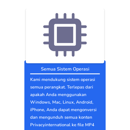
Semua Sistem Operasi
Kami mendukung sistem operasi
semua perangkat. Terlepas dari
apakah Anda menggunakan
Windows, Mac, Linux, Android,
iPhone, Anda dapat mengonversi
dan mengunduh semua konten
Privacyinternational ke file MP4