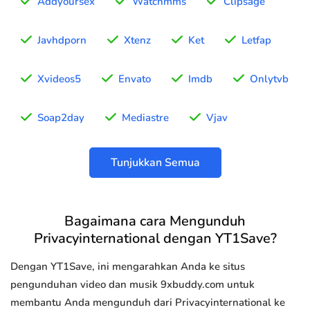
Addyoursex
Watchmms
Clipsage
Javhdporn
Xtenz
Ket
Letfap
Xvideos5
Envato
Imdb
Onlytvb
Soap2day
Mediastre
Vjav
Tunjukkan Semua
Bagaimana cara Mengunduh
Privacyinternational dengan YT1Save?
Dengan YT1Save, ini mengarahkan Anda ke situs
pengunduhan video dan musik 9xbuddy.com untuk
membantu Anda mengunduh dari Privacyinternational ke