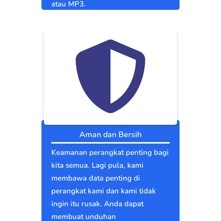
atau MP3.
Aman dan Bersih
Keamanan perangkat penting bagi
kita semua. Lagi pula, kami
membawa data penting di
perangkat kami dan kami tidak
ingin itu rusak. Anda dapat
membuat unduhan