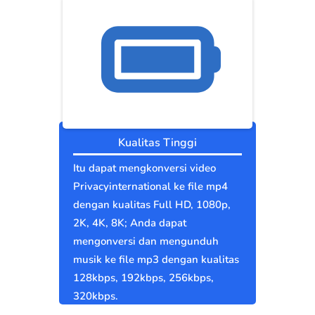
Kualitas Tinggi
Itu dapat mengkonversi video
Privacyinternational ke file mp4
dengan kualitas Full HD, 1080p,
2K, 4K, 8K; Anda dapat
mengonversi dan mengunduh
musik ke file mp3 dengan kualitas
128kbps, 192kbps, 256kbps,
320kbps.