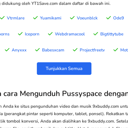
g didukung oleh YT1Save.com dalam daftar di bawah ini.
Vtrmlare
Yuamikami
Voeunblck
Ode9
porns
Iceporn
Webdramacool
Bigtittytube
Anyxxx
Babesxcam
Projectfreetv
Mot
Tunjukkan Semua
 cara Mengunduh Pussyspace denga
n Anda ke situs pengunduhan video dan musik 9xbuddy.com u
 (perangkat pintar seperti komputer, tablet, ponsel). Rekatkan 
klik tombol konversi, Anda akan dialihkan ke 9xbuddy.com. Setel