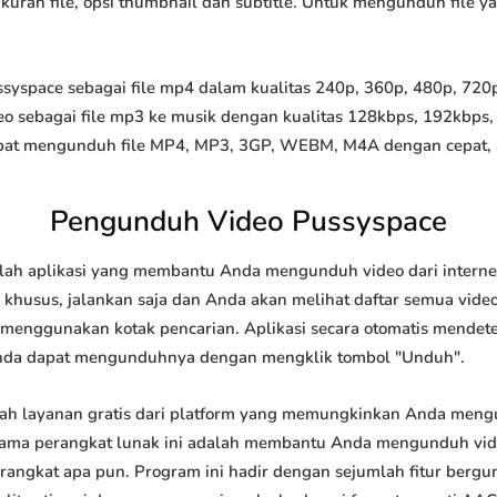
 ukuran file, opsi thumbnail dan subtitle. Untuk mengunduh file 
space sebagai file mp4 dalam kualitas 240p, 360p, 480p, 720p, 
o sebagai file mp3 ke musik dengan kualitas 128kbps, 192kbps,
at mengunduh file MP4, MP3, 3GP, WEBM, M4A dengan cepat, and
Pengunduh Video Pussyspace
ah aplikasi yang membantu Anda mengunduh video dari internet
khusus, jalankan saja dan Anda akan melihat daftar semua video 
u menggunakan kotak pencarian. Aplikasi secara otomatis mendet
nda dapat mengunduhnya dengan mengklik tombol "Unduh".
h layanan gratis dari platform yang memungkinkan Anda men
tama perangkat lunak ini adalah membantu Anda mengunduh vi
 perangkat apa pun. Program ini hadir dengan sejumlah fitur be