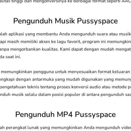
tas tinggi dan mengonversinya ke berbagai format seperti AAC
Pengunduh Musik Pussyspace
ah aplikasi yang membantu Anda mengunduh suara atau musik da
api masih memiliki akses ke lagu favorit, program ini memungk
l tanpa mengorbankan kualitas. Kami dapat dengan mudah meng
a saat ini.
memungkinkan pengguna untuk menyesuaikan format keluaran 
 dilengkapi dengan antarmuka yang mudah digunakan yang memung
engetahuan teknis tentang proses konversi audio atau metode
h musik selalu dalam posisi populer di antara pengunduh saat
Pengunduh MP4 Pussyspace
h perangkat lunak yang memungkinkan Anda mengunduh video da