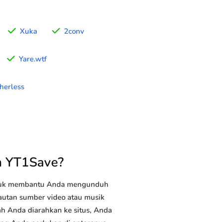
Xuka
2conv
Yare.wtf
herless
n YT1Save?
ntuk membantu Anda mengunduh
tautan sumber video atau musik
ah Anda diarahkan ke situs, Anda