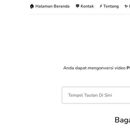
🏠 Halaman Beranda
💬 Kontak
⚡ Tentang
✨ 
Anda dapat mengonversi video
P
Bag