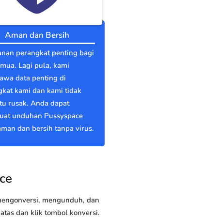
Aman dan Bersih
nan perangkat penting bagi
emua. Lagi pula, kami
wa data penting di
kat kami dan kami tidak
itu rusak. Anda dapat
at unduhan Pussyspace
man dan bersih tanpa virus.
ce
 mengonversi, mengunduh, dan
tas dan klik tombol konversi.