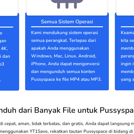
Semua Sistem Operasi
Kami mendukung sistem operasi
Keama
o
semua perangkat. Terlepas dari
kita s
gan
apakah Anda menggunakan
memba
 4K,
Windows, Mac, Linux, Android,
perang
i dan
iPhone, Anda dapat mengonversi
ingin 
p3
dan mengunduh semua konten
membu
Pussyspace ke file MP4 atau MP3.
yang a
.
nduh dari Banyak File untuk Pussyspa
 cepat, aman, tidak terbatas, dan gratis. Anda dapat langsung
nggunakan YT1Save, rekatkan tautan Pussyspace di bidang di a