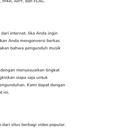
, M4A, AIFF, dan FLAC.
ri internet. Jika Anda ingin
inkan Anda mengonversi berkas
atakan bahwa pengunduh musik
dengan menyesuaikan tingkat
kinkan siapa saja untuk
 pengunduhan. Kami dapat dengan
 ini.
ri situs berbagi video populer.