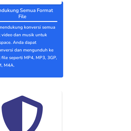
dukung Semua Format
File
mendukung konversi semua
 video dan musik untuk
space. Anda dapat
nversi dan mengunduh ke
 file seperti MP4, MP3, 3GP,
, M4A.