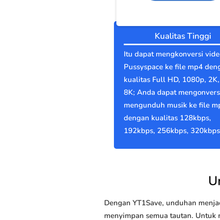
Kualitas Tinggi
Itu dapat mengkonversi vide
Pussyspace ke file mp4 den
kualitas Full HD, 1080p, 2K,
8K; Anda dapat mengonvers
mengunduh musik ke file m
dengan kualitas 128kbps,
192kbps, 256kbps, 320kbps
U
Dengan YT1Save, unduhan menjadi
menyimpan semua tautan. Untuk me