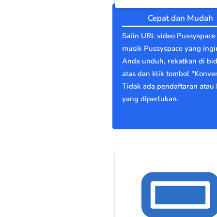
Cepat dan Mudah
Salin URL video Pussyspace
musik Pussyspace yang ingi
Anda unduh, rekatkan di bi
atas dan klik tombol "Konver
Tidak ada pendaftaran atau 
yang diperlukan.