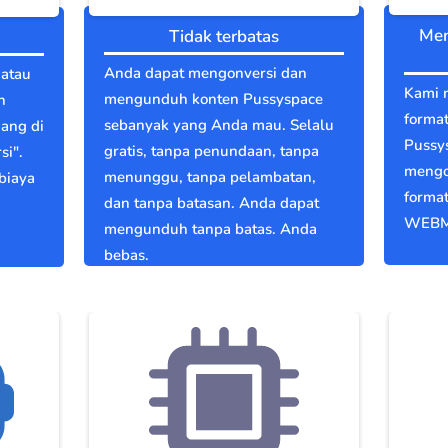
Men
Tidak terbatas
Anda dapat mengonversi dan
 atau
Kami 
mengunduh konten Pussyspace
n
format
sebanyak yang Anda mau. Selalu
dang di
Pussy
gratis, tanpa penundaan, tanpa
si".
mengo
menunggu, tanpa pelambatan,
biaya
format
dan tanpa batasan. Anda dapat
WEBM
mengunduh tanpa batas. Anda
bebas.