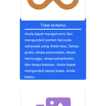
Tidak terbatas
Anda dapat mengonversi dan
mengunduh konten Servustv
sebanyak yang Anda mau. Selalu
gratis, tanpa penundaan, tanpa
menunggu, tanpa pelambatan,
dan tanpa batasan. Anda dapat
mengunduh tanpa batas. Anda
bebas.