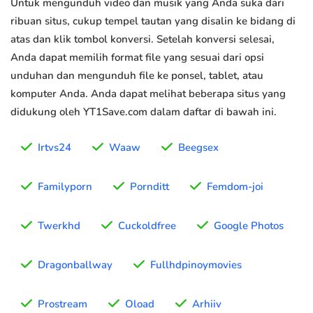
Untuk mengunduh video dan musik yang Anda suka dari
ribuan situs, cukup tempel tautan yang disalin ke bidang di
atas dan klik tombol konversi. Setelah konversi selesai,
Anda dapat memilih format file yang sesuai dari opsi
unduhan dan mengunduh file ke ponsel, tablet, atau
komputer Anda. Anda dapat melihat beberapa situs yang
didukung oleh YT1Save.com dalam daftar di bawah ini.
Irtvs24
Waaw
Beegsex
Familyporn
Pornditt
Femdom-joi
Twerkhd
Cuckoldfree
Google Photos
Dragonballway
Fullhdpinoymovies
Prostream
Oload
Arhiiv