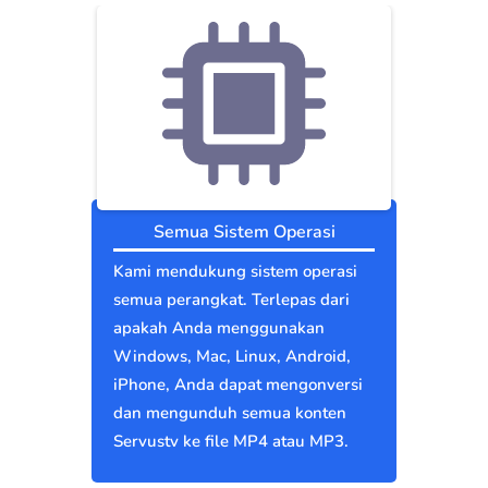
Semua Sistem Operasi
Kami mendukung sistem operasi
semua perangkat. Terlepas dari
apakah Anda menggunakan
Windows, Mac, Linux, Android,
iPhone, Anda dapat mengonversi
dan mengunduh semua konten
Servustv ke file MP4 atau MP3.