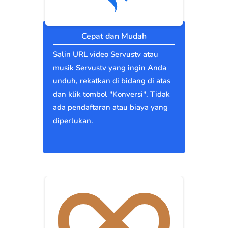
Cepat dan Mudah
Salin URL video Servustv atau
musik Servustv yang ingin Anda
unduh, rekatkan di bidang di atas
dan klik tombol "Konversi". Tidak
ada pendaftaran atau biaya yang
diperlukan.