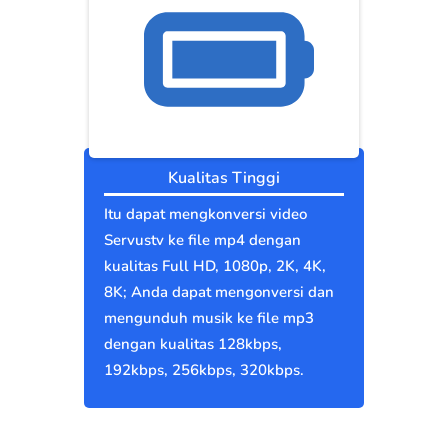
Kualitas Tinggi
Itu dapat mengkonversi video
Servustv ke file mp4 dengan
kualitas Full HD, 1080p, 2K, 4K,
8K; Anda dapat mengonversi dan
mengunduh musik ke file mp3
dengan kualitas 128kbps,
192kbps, 256kbps, 320kbps.