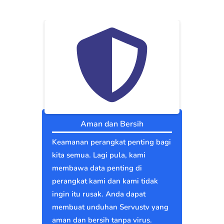
Aman dan Bersih
Keamanan perangkat penting bagi
kita semua. Lagi pula, kami
membawa data penting di
perangkat kami dan kami tidak
ingin itu rusak. Anda dapat
membuat unduhan Servustv yang
aman dan bersih tanpa virus.