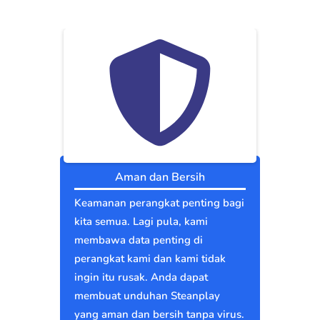
Aman dan Bersih
Keamanan perangkat penting bagi
kita semua. Lagi pula, kami
membawa data penting di
perangkat kami dan kami tidak
ingin itu rusak. Anda dapat
membuat unduhan Steanplay
yang aman dan bersih tanpa virus.