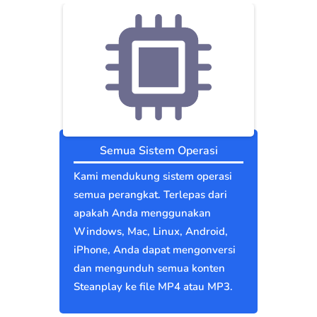
Semua Sistem Operasi
Kami mendukung sistem operasi
semua perangkat. Terlepas dari
apakah Anda menggunakan
Windows, Mac, Linux, Android,
iPhone, Anda dapat mengonversi
dan mengunduh semua konten
Steanplay ke file MP4 atau MP3.