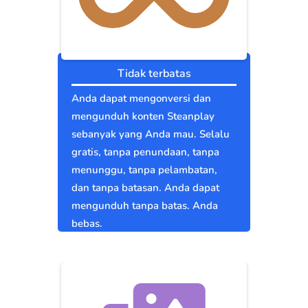
Tidak terbatas
Anda dapat mengonversi dan
mengunduh konten Steanplay
sebanyak yang Anda mau. Selalu
gratis, tanpa penundaan, tanpa
menunggu, tanpa pelambatan,
dan tanpa batasan. Anda dapat
mengunduh tanpa batas. Anda
bebas.