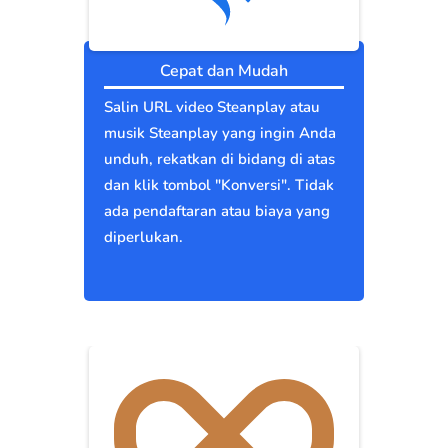
Cepat dan Mudah
Salin URL video Steanplay atau
musik Steanplay yang ingin Anda
unduh, rekatkan di bidang di atas
dan klik tombol "Konversi". Tidak
ada pendaftaran atau biaya yang
diperlukan.