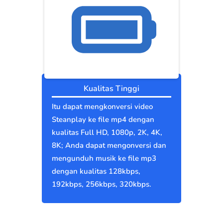
Kualitas Tinggi
Itu dapat mengkonversi video
Steanplay ke file mp4 dengan
kualitas Full HD, 1080p, 2K, 4K,
8K; Anda dapat mengonversi dan
mengunduh musik ke file mp3
dengan kualitas 128kbps,
192kbps, 256kbps, 320kbps.