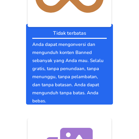
Tidak terbatas
Anda dapat mengonversi dan
mengunduh konten Banned
sebanyak yang Anda mau. Selalu
gratis, tanpa penundaan, tanpa
menunggu, tanpa pelambatan,
dan tanpa batasan. Anda dapat
mengunduh tanpa batas. Anda
bebas.