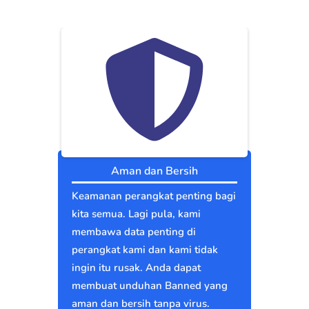
Aman dan Bersih
Keamanan perangkat penting bagi
kita semua. Lagi pula, kami
membawa data penting di
perangkat kami dan kami tidak
ingin itu rusak. Anda dapat
membuat unduhan Banned yang
aman dan bersih tanpa virus.