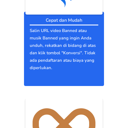
Cepat dan Mudah
Salin URL video Banned atau
musik Banned yang ingin Anda
unduh, rekatkan di bidang di atas
dan klik tombol "Konversi". Tidak
ada pendaftaran atau biaya yang
diperlukan.