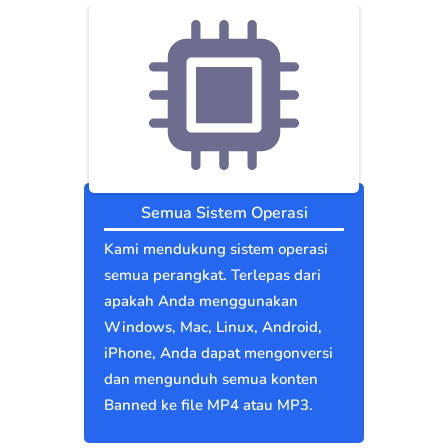
Semua Sistem Operasi
Kami mendukung sistem operasi
semua perangkat. Terlepas dari
apakah Anda menggunakan
Windows, Mac, Linux, Android,
iPhone, Anda dapat mengonversi
dan mengunduh semua konten
Banned ke file MP4 atau MP3.