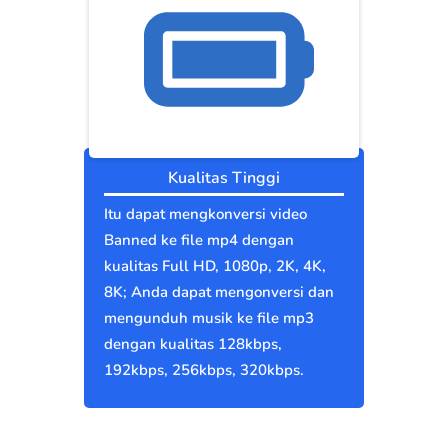
Kualitas Tinggi
Itu dapat mengkonversi video
Banned ke file mp4 dengan
kualitas Full HD, 1080p, 2K, 4K,
8K; Anda dapat mengonversi dan
mengunduh musik ke file mp3
dengan kualitas 128kbps,
192kbps, 256kbps, 320kbps.