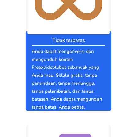
Tidak terbatas
Anda dapat mengonversi dan
mengunduh konten
Freexvideotubes sebanyak yang
Anda mau. Selalu gratis, tanpa
penundaan, tanpa menunggu,
tanpa pelambatan, dan tanpa
batasan. Anda dapat mengunduh
tanpa batas. Anda bebas.