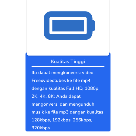
Kualitas Tinggi
Itu dapat mengkonversi video
Freexvideotubes ke file mp4
dengan kualitas Full HD, 1080p,
2K, 4K, 8K; Anda dapat
mengonversi dan mengunduh
musik ke file mp3 dengan kualitas
128kbps, 192kbps, 256kbps,
320kbps.