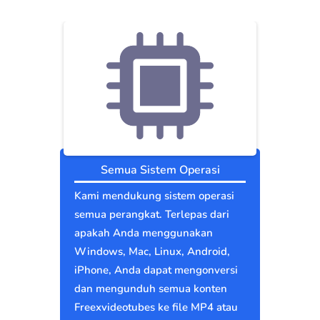
Semua Sistem Operasi
Kami mendukung sistem operasi
semua perangkat. Terlepas dari
apakah Anda menggunakan
Windows, Mac, Linux, Android,
iPhone, Anda dapat mengonversi
dan mengunduh semua konten
Freexvideotubes ke file MP4 atau