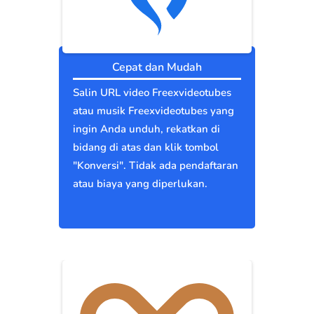
Cepat dan Mudah
Salin URL video Freexvideotubes
atau musik Freexvideotubes yang
ingin Anda unduh, rekatkan di
bidang di atas dan klik tombol
"Konversi". Tidak ada pendaftaran
atau biaya yang diperlukan.