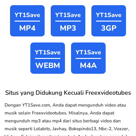
YT1Save
YT1Save
YT1Save
MP4
MP3
3GP
YT1Save
YT1Save
WEBM
M4A
Situs yang Didukung Kecuali Freexvideotubes
Dengan YT1Save.com, Anda dapat mengunduh video atau
musik selain Freexvideotubes. Misalnya, Anda dapat
mengunduh mp3 atau mp4 dari situs berbagi video dan
musik seperti Lolabits, Javhay, Bokepindo13, Nbc-2, Voxzer,