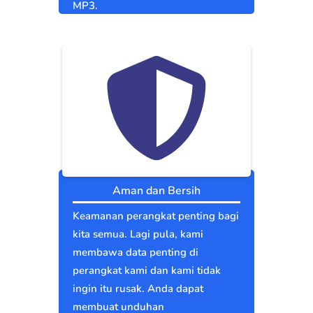
MP3.
Aman dan Bersih
Keamanan perangkat penting bagi
kita semua. Lagi pula, kami
membawa data penting di
perangkat kami dan kami tidak
ingin itu rusak. Anda dapat
membuat unduhan