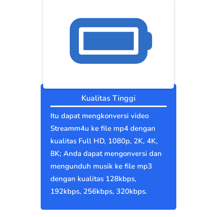
Kualitas Tinggi
Itu dapat mengkonversi video
Streamm4u ke file mp4 dengan
kualitas Full HD, 1080p, 2K, 4K,
8K; Anda dapat mengonversi dan
mengunduh musik ke file mp3
dengan kualitas 128kbps,
192kbps, 256kbps, 320kbps.