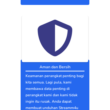
Aman dan Bersih
Keamanan perangkat penting bagi
kita semua. Lagi pula, kami
membawa data penting di
perangkat kami dan kami tidak
ingin itu rusak. Anda dapat
membuat unduhan Streamm4u