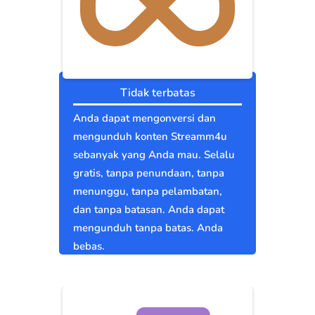
Tidak terbatas
Anda dapat mengonversi dan
mengunduh konten Streamm4u
sebanyak yang Anda mau. Selalu
gratis, tanpa penundaan, tanpa
menunggu, tanpa pelambatan,
dan tanpa batasan. Anda dapat
mengunduh tanpa batas. Anda
bebas.