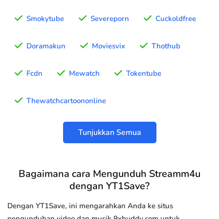
Smokytube
Severeporn
Cuckoldfree
Doramakun
Moviesvix
Thothub
Fcdn
Mewatch
Tokentube
Thewatchcartoononline
Tunjukkan Semua
Bagaimana cara Mengunduh Streamm4u
dengan YT1Save?
Dengan YT1Save, ini mengarahkan Anda ke situs
pengunduhan video dan musik 9xbuddy.com untuk