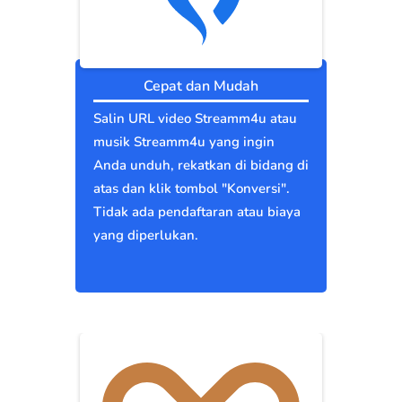
Cepat dan Mudah
Salin URL video Streamm4u atau
musik Streamm4u yang ingin
Anda unduh, rekatkan di bidang di
atas dan klik tombol "Konversi".
Tidak ada pendaftaran atau biaya
yang diperlukan.