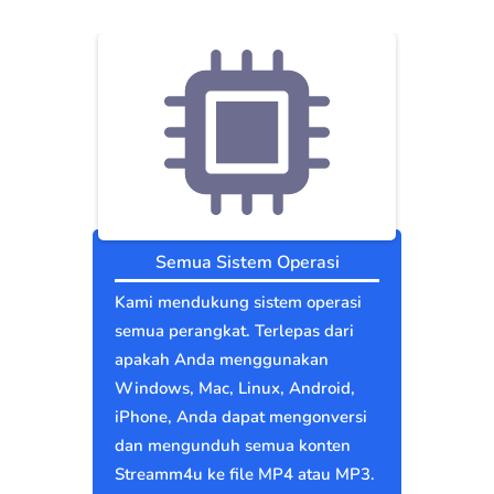
Semua Sistem Operasi
Kami mendukung sistem operasi
semua perangkat. Terlepas dari
apakah Anda menggunakan
Windows, Mac, Linux, Android,
iPhone, Anda dapat mengonversi
dan mengunduh semua konten
Streamm4u ke file MP4 atau MP3.