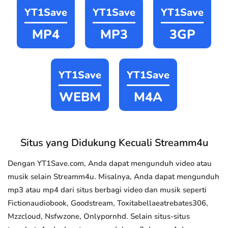
YT1Save
YT1Save
YT1Save
MP4
MP3
3GP
YT1Save
YT1Save
WEBM
M4A
Situs yang Didukung Kecuali Streamm4u
Dengan YT1Save.com, Anda dapat mengunduh video atau
musik selain Streamm4u. Misalnya, Anda dapat mengunduh
mp3 atau mp4 dari situs berbagi video dan musik seperti
Fictionaudiobook, Goodstream, Toxitabellaeatrebates306,
Mzzcloud, Nsfwzone, Onlypornhd. Selain situs-situs