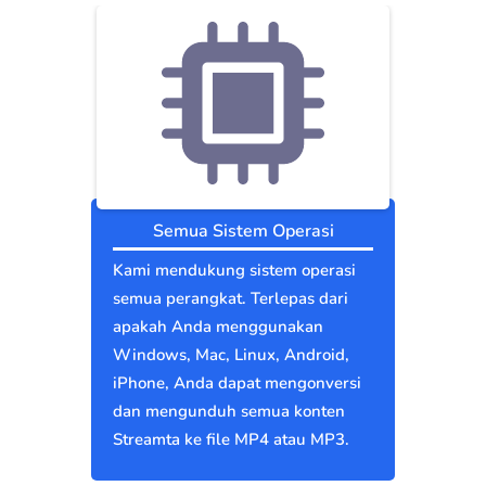
Semua Sistem Operasi
Kami mendukung sistem operasi
semua perangkat. Terlepas dari
apakah Anda menggunakan
Windows, Mac, Linux, Android,
iPhone, Anda dapat mengonversi
dan mengunduh semua konten
Streamta ke file MP4 atau MP3.