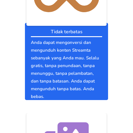
Tidak terbatas
Anda dapat mengonversi dan
mengunduh konten Streamta
sebanyak yang Anda mau. Selalu
gratis, tanpa penundaan, tanpa
menunggu, tanpa pelambatan,
dan tanpa batasan. Anda dapat
mengunduh tanpa batas. Anda
bebas.