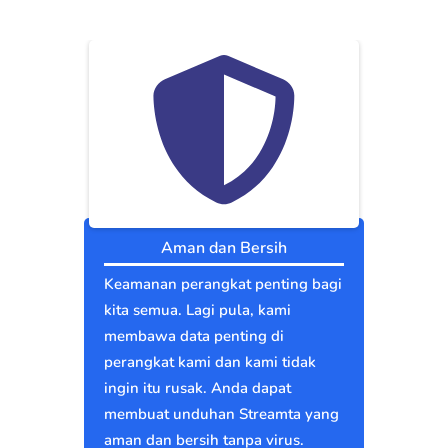
Aman dan Bersih
Keamanan perangkat penting bagi
kita semua. Lagi pula, kami
membawa data penting di
perangkat kami dan kami tidak
ingin itu rusak. Anda dapat
membuat unduhan Streamta yang
aman dan bersih tanpa virus.