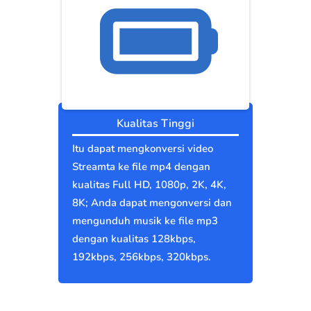
Kualitas Tinggi
Itu dapat mengkonversi video
Streamta ke file mp4 dengan
kualitas Full HD, 1080p, 2K, 4K,
8K; Anda dapat mengonversi dan
mengunduh musik ke file mp3
dengan kualitas 128kbps,
192kbps, 256kbps, 320kbps.