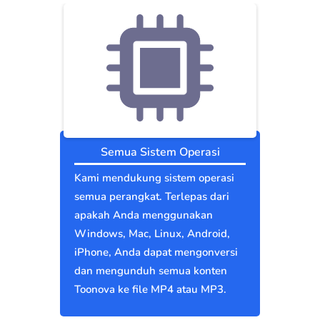
Semua Sistem Operasi
Kami mendukung sistem operasi
semua perangkat. Terlepas dari
apakah Anda menggunakan
Windows, Mac, Linux, Android,
iPhone, Anda dapat mengonversi
dan mengunduh semua konten
Toonova ke file MP4 atau MP3.