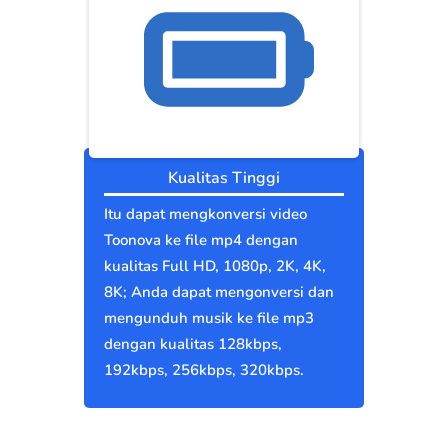
Kualitas Tinggi
Itu dapat mengkonversi video
Toonova ke file mp4 dengan
kualitas Full HD, 1080p, 2K, 4K,
8K; Anda dapat mengonversi dan
mengunduh musik ke file mp3
dengan kualitas 128kbps,
192kbps, 256kbps, 320kbps.