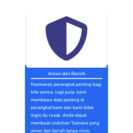
Aman dan Bersih
Keamanan perangkat penting bagi
kita semua. Lagi pula, kami
membawa data penting di
perangkat kami dan kami tidak
ingin itu rusak. Anda dapat
membuat unduhan Toonova yang
aman dan bersih tanpa virus.