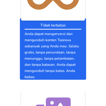
Tidak terbatas
Anda dapat mengonversi dan
mengunduh konten Toonova
sebanyak yang Anda mau. Selalu
gratis, tanpa penundaan, tanpa
menunggu, tanpa pelambatan,
dan tanpa batasan. Anda dapat
mengunduh tanpa batas. Anda
bebas.