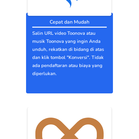
Cepat dan Mudah
Salin URL video Toonova atau
musik Toonova yang ingin Anda
unduh, rekatkan di bidang di atas
dan klik tombol "Konversi". Tidak
ada pendaftaran atau biaya yang
diperlukan.