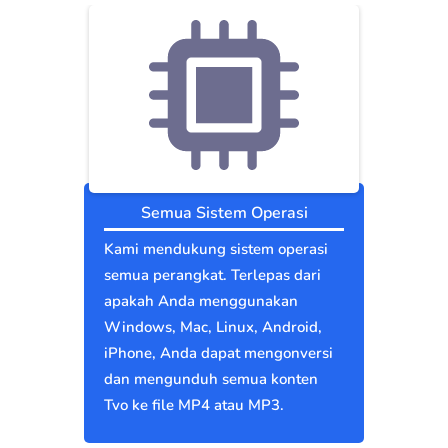
Semua Sistem Operasi
Kami mendukung sistem operasi
semua perangkat. Terlepas dari
apakah Anda menggunakan
Windows, Mac, Linux, Android,
iPhone, Anda dapat mengonversi
dan mengunduh semua konten
Tvo ke file MP4 atau MP3.