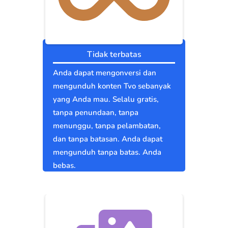
Tidak terbatas
Anda dapat mengonversi dan
mengunduh konten Tvo sebanyak
yang Anda mau. Selalu gratis,
tanpa penundaan, tanpa
menunggu, tanpa pelambatan,
dan tanpa batasan. Anda dapat
mengunduh tanpa batas. Anda
bebas.