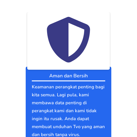
Aman dan Bersih
Keamanan perangkat penting bagi
kita semua. Lagi pula, kami
membawa data penting di
perangkat kami dan kami tidak
ingin itu rusak. Anda dapat
membuat unduhan Tvo yang aman
dan bersih tanpa virus.