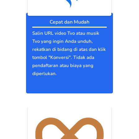
Cepat dan Mudah
Salin URL video Tvo atau musik
Tvo yang ingin Anda unduh,
rekatkan di bidang di atas dan klik
tombol "Konversi". Tidak ada
pendaftaran atau biaya yang
diperlukan.