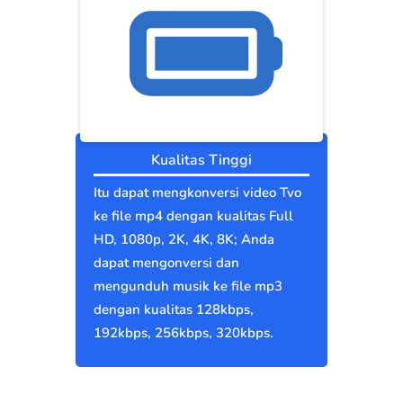
Kualitas Tinggi
Itu dapat mengkonversi video Tvo
ke file mp4 dengan kualitas Full
HD, 1080p, 2K, 4K, 8K; Anda
dapat mengonversi dan
mengunduh musik ke file mp3
dengan kualitas 128kbps,
192kbps, 256kbps, 320kbps.