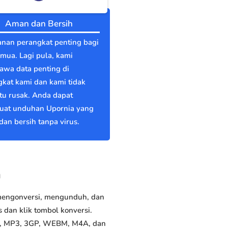
Aman dan Bersih
nan perangkat penting bagi
emua. Lagi pula, kami
wa data penting di
kat kami dan kami tidak
itu rusak. Anda dapat
at unduhan Upornia yang
an bersih tanpa virus.
a
 mengonversi, mengunduh, dan
dan klik tombol konversi.
P4, MP3, 3GP, WEBM, M4A, dan