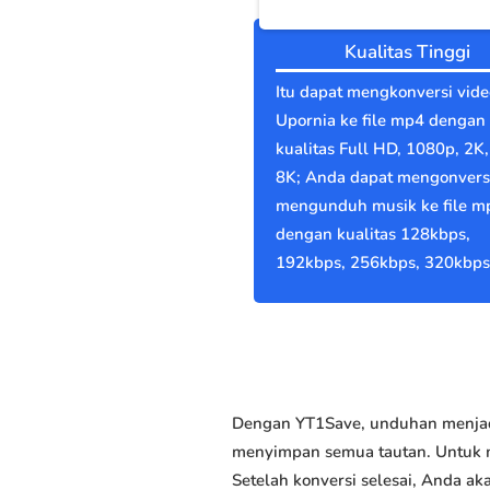
Kualitas Tinggi
Itu dapat mengkonversi vide
Upornia ke file mp4 dengan
kualitas Full HD, 1080p, 2K,
8K; Anda dapat mengonvers
mengunduh musik ke file m
dengan kualitas 128kbps,
192kbps, 256kbps, 320kbps
Dengan YT1Save, unduhan menjadi
menyimpan semua tautan. Untuk me
Setelah konversi selesai, Anda 