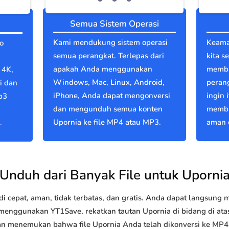
Semua Sistem Operasi
Kami mendukung sistem operasi
Keama
o
semua perangkat. Terlepas dari
kita s
apakah Anda menggunakan
memba
 4K,
Windows, Mac, Linux, Android,
perang
i dan
iPhone, Anda dapat mengonversi
ingin 
p3
dan mengunduh semua konten
membu
Upornia ke file MP4 atau MP3.
aman d
.
Unduh dari Banyak File untuk Uporni
 cepat, aman, tidak terbatas, dan gratis. Anda dapat langsung
nggunakan YT1Save, rekatkan tautan Upornia di bidang di atas 
akan menemukan bahwa file Upornia Anda telah dikonversi ke M