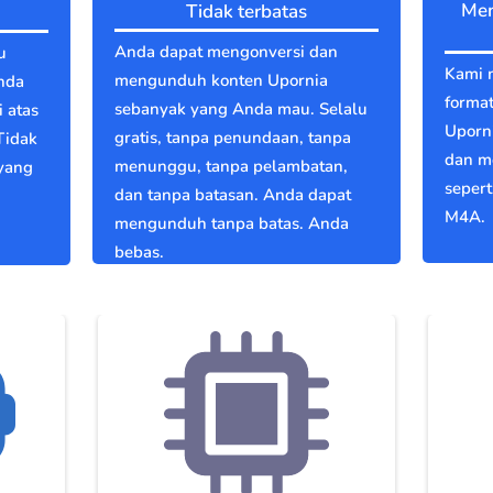
Men
Tidak terbatas
Anda dapat mengonversi dan
u
Kami 
mengunduh konten Upornia
nda
format
sebanyak yang Anda mau. Selalu
 atas
Uporn
gratis, tanpa penundaan, tanpa
Tidak
dan m
menunggu, tanpa pelambatan,
 yang
seper
dan tanpa batasan. Anda dapat
M4A.
mengunduh tanpa batas. Anda
bebas.