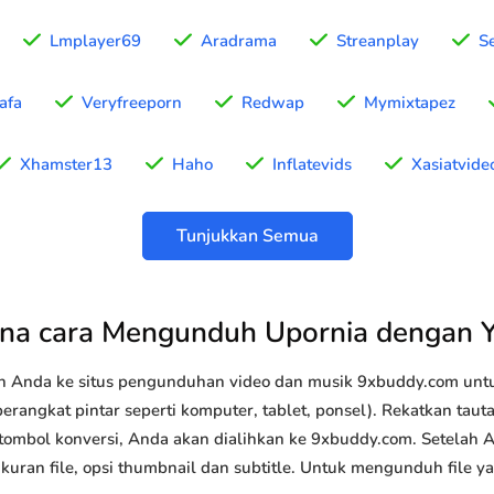
Lmplayer69
Aradrama
Streanplay
S
rafa
Veryfreeporn
Redwap
Mymixtapez
Xhamster13
Haho
Inflatevids
Xasiatvide
Tunjukkan Semua
na cara Mengunduh Upornia dengan 
n Anda ke situs pengunduhan video dan musik 9xbuddy.com u
erangkat pintar seperti komputer, tablet, ponsel). Rekatkan tau
 tombol konversi, Anda akan dialihkan ke 9xbuddy.com. Setelah 
 ukuran file, opsi thumbnail dan subtitle. Untuk mengunduh file 