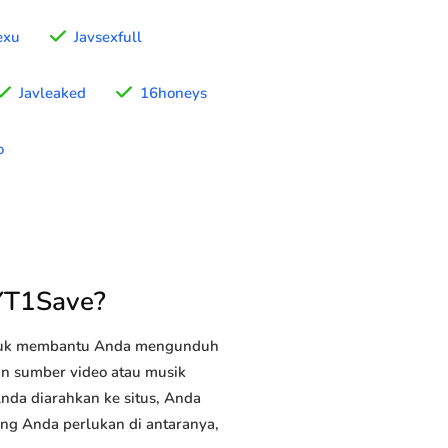
exu
Javsexfull
Javleaked
16honeys
o
YT1Save?
ntuk membantu Anda mengunduh
tan sumber video atau musik
Anda diarahkan ke situs, Anda
yang Anda perlukan di antaranya,