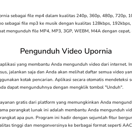
ia sebagai file mp4 dalam kualitas 240p, 360p, 480p, 720p, 108
o sebagai file mp3 ke musik dengan kualitas 128kbps, 192kbps,
at mengunduh file MP4, MP3, 3GP, WEBM, M4A dengan cepat, and
Pengunduh Video Upornia
aplikasi yang membantu Anda mengunduh video dari internet. I
us, jalankan saja dan Anda akan melihat daftar semua video yang
ggunakan kotak pencarian. Aplikasi secara otomatis mendeteksi 
nda dapat mengunduhnya dengan mengklik tombol "Unduh".
ayanan gratis dari platform yang memungkinkan Anda mengun
tama perangkat lunak ini adalah membantu Anda mengunduh vi
 perangkat apa pun. Program ini hadir dengan sejumlah fitur be
tas tinggi dan mengonversinya ke berbagai format seperti AAC