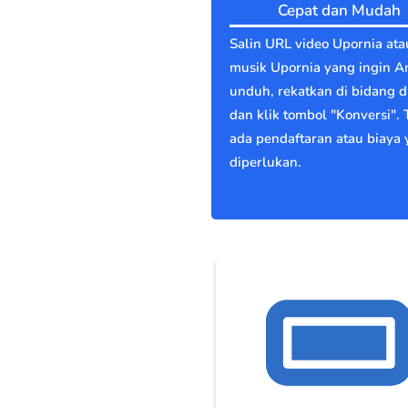
Cepat dan Mudah
Salin URL video Upornia ata
musik Upornia yang ingin A
unduh, rekatkan di bidang di
dan klik tombol "Konversi". 
ada pendaftaran atau biaya
diperlukan.