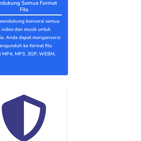
dukung Semua Format
File
mendukung konversi semua
 video dan musik untuk
ia. Anda dapat mengonversi
engunduh ke format file
ti MP4, MP3, 3GP, WEBM,