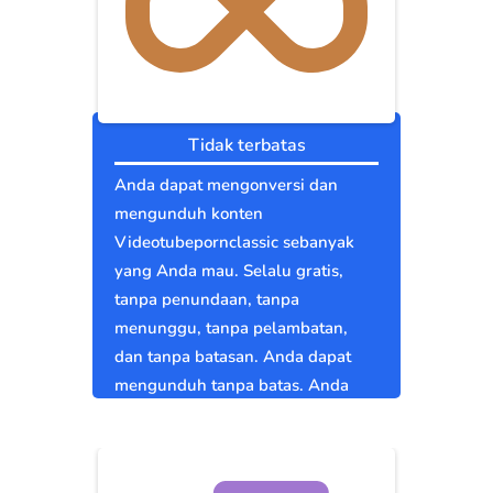
Tidak terbatas
Anda dapat mengonversi dan
mengunduh konten
Videotubepornclassic sebanyak
yang Anda mau. Selalu gratis,
tanpa penundaan, tanpa
menunggu, tanpa pelambatan,
dan tanpa batasan. Anda dapat
mengunduh tanpa batas. Anda
bebas.