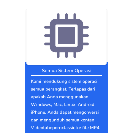
Semua Sistem Operasi
Kami mendukung sistem operasi
semua perangkat. Terlepas dari
apakah Anda menggunakan
Windows, Mac, Linux, Android,
iPhone, Anda dapat mengonversi
dan mengunduh semua konten
Videotubepornclassic ke file MP4