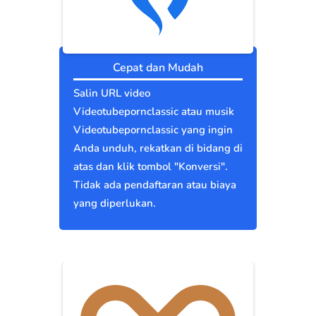
Cepat dan Mudah
Salin URL video
Videotubepornclassic atau musik
Videotubepornclassic yang ingin
Anda unduh, rekatkan di bidang di
atas dan klik tombol "Konversi".
Tidak ada pendaftaran atau biaya
yang diperlukan.