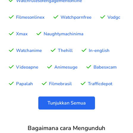
Watchrulesofengagementonline
Filmesonlinex
Watchpornfree
Vodgc
Xmax
Naughtymachinima
Watchanime
Thehill
In-english
Videoapne
Animesuge
Babesxcam
Papalah
Filmebrasil
Trafficdepot
Tunjukkan Semua
Bagaimana cara Mengunduh