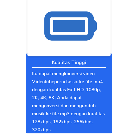
Kualitas Tinggi
Itu dapat mengkonversi video
Videotubepornclassic ke file mp4
dengan kualitas Full HD, 1080p,
2K, 4K, 8K; Anda dapat
mengonversi dan mengunduh
musik ke file mp3 dengan kualitas
128kbps, 192kbps, 256kbps,
320kbps.