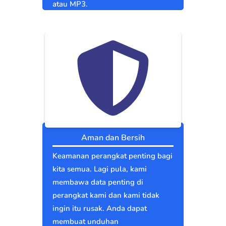
atau MP3.
Aman dan Bersih
Keamanan perangkat penting bagi
kita semua. Lagi pula, kami
membawa data penting di
perangkat kami dan kami tidak
ingin itu rusak. Anda dapat
membuat unduhan