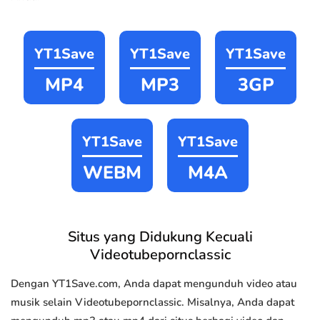
YT1Save
YT1Save
YT1Save
MP4
MP3
3GP
YT1Save
YT1Save
WEBM
M4A
Situs yang Didukung Kecuali
Videotubepornclassic
Dengan YT1Save.com, Anda dapat mengunduh video atau
musik selain Videotubepornclassic. Misalnya, Anda dapat