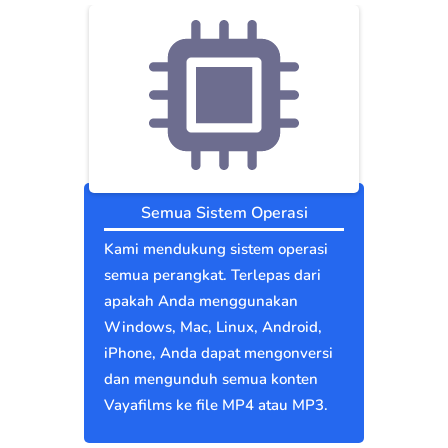
Semua Sistem Operasi
Kami mendukung sistem operasi
semua perangkat. Terlepas dari
apakah Anda menggunakan
Windows, Mac, Linux, Android,
iPhone, Anda dapat mengonversi
dan mengunduh semua konten
Vayafilms ke file MP4 atau MP3.