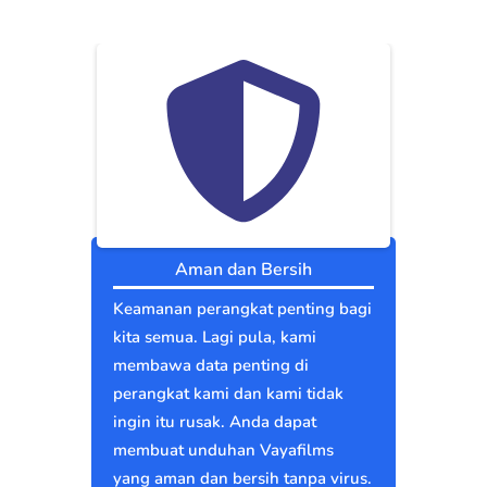
Aman dan Bersih
Keamanan perangkat penting bagi
kita semua. Lagi pula, kami
membawa data penting di
perangkat kami dan kami tidak
ingin itu rusak. Anda dapat
membuat unduhan Vayafilms
yang aman dan bersih tanpa virus.