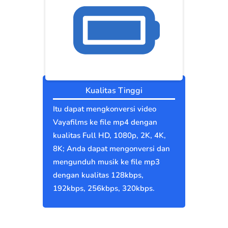
Kualitas Tinggi
Itu dapat mengkonversi video
Vayafilms ke file mp4 dengan
kualitas Full HD, 1080p, 2K, 4K,
8K; Anda dapat mengonversi dan
mengunduh musik ke file mp3
dengan kualitas 128kbps,
192kbps, 256kbps, 320kbps.