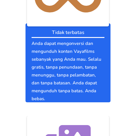
Tidak terbatas
Anda dapat mengonversi dan
mengunduh konten Vayafilms
sebanyak yang Anda mau. Selalu
gratis, tanpa penundaan, tanpa
menunggu, tanpa pelambatan,
dan tanpa batasan. Anda dapat
mengunduh tanpa batas. Anda
bebas.