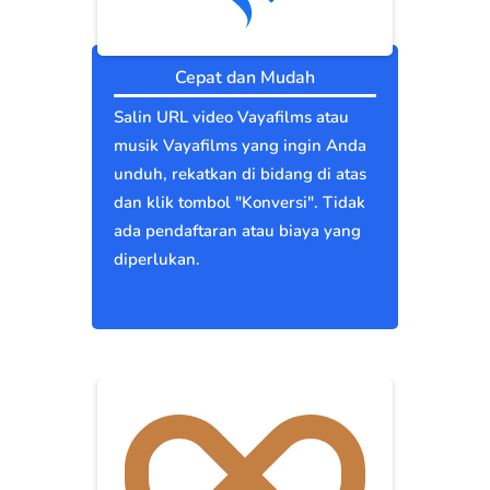
Cepat dan Mudah
Salin URL video Vayafilms atau
musik Vayafilms yang ingin Anda
unduh, rekatkan di bidang di atas
dan klik tombol "Konversi". Tidak
ada pendaftaran atau biaya yang
diperlukan.