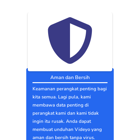
Aman dan Bersih
Keamanan perangkat penting bagi
kita semua. Lagi pula, kami
membawa data penting di
perangkat kami dan kami tidak
ingin itu rusak. Anda dapat
membuat unduhan Videyo yang
aman dan bersih tanpa virus.