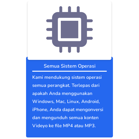
Semua Sistem Operasi
Kami mendukung sistem operasi
semua perangkat. Terlepas dari
apakah Anda menggunakan
Windows, Mac, Linux, Android,
iPhone, Anda dapat mengonversi
dan mengunduh semua konten
Videyo ke file MP4 atau MP3.