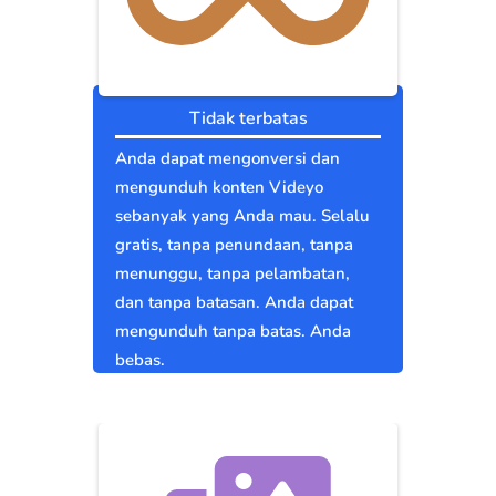
Tidak terbatas
Anda dapat mengonversi dan
mengunduh konten Videyo
sebanyak yang Anda mau. Selalu
gratis, tanpa penundaan, tanpa
menunggu, tanpa pelambatan,
dan tanpa batasan. Anda dapat
mengunduh tanpa batas. Anda
bebas.