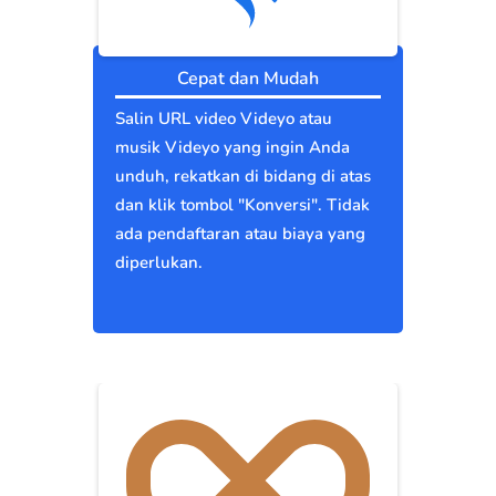
Cepat dan Mudah
Salin URL video Videyo atau
musik Videyo yang ingin Anda
unduh, rekatkan di bidang di atas
dan klik tombol "Konversi". Tidak
ada pendaftaran atau biaya yang
diperlukan.