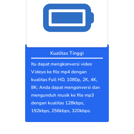
Kualitas Tinggi
Itu dapat mengkonversi video
Videyo ke file mp4 dengan
kualitas Full HD, 1080p, 2K, 4K,
8K; Anda dapat mengonversi dan
mengunduh musik ke file mp3
dengan kualitas 128kbps,
192kbps, 256kbps, 320kbps.